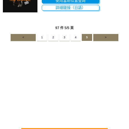
使用當前位置查詢
詳細鏈接（日語）
97 件 5/5 頁
<
1
2
3
4
5
>