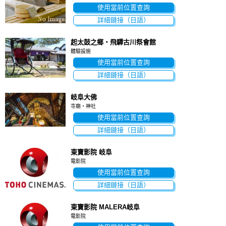
使用當前位置查詢
詳細鏈接（日語）
起太鼓之鄉・飛驒古川祭會館
體驗設施
使用當前位置查詢
詳細鏈接（日語）
岐阜大佛
寺廟・神社
使用當前位置查詢
詳細鏈接（日語）
東寶影院 岐阜
電影院
使用當前位置查詢
詳細鏈接（日語）
東寶影院 MALERA岐阜
電影院