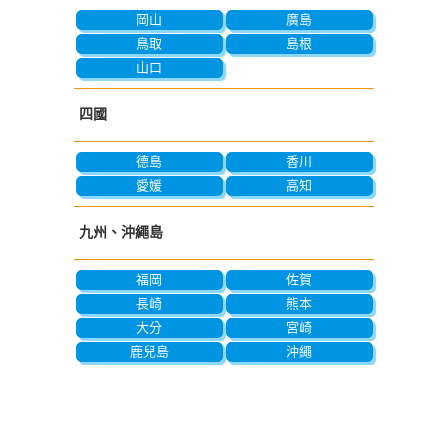
岡山
廣島
鳥取
島根
山口
四國
德島
香川
愛媛
高知
九州、沖繩島
福岡
佐賀
長崎
熊本
大分
宮崎
鹿兒島
沖繩