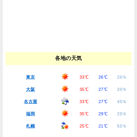
各地の天気
東京
33℃
26℃
20％
大阪
35℃
27℃
20％
名古屋
33℃
27℃
40％
福岡
35℃
29℃
20％
札幌
25℃
21℃
50％