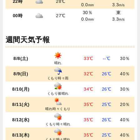
22時
28℃
0.0
3.3
mm
m/s
30％
東
00時
27℃
0.0
3.3
mm
m/s
週間天気予報
8/8(土)
33℃
--℃
30％
晴れ
8/9(日)
32℃
26℃
40％
くもり時々雨
8/10(月)
34℃
26℃
30％
くもり後晴れ
8/11(火)
35℃
25℃
20％
晴れ時々くもり
8/12(水)
35℃
26℃
40％
くもり時々晴れ
8/13(木)
35℃
25℃
40％
くもり時々晴れ