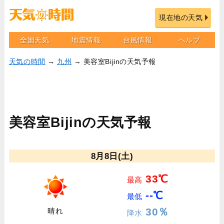
現在地の天気
全国天気
地震情報
台風情報
ヘルプ
天気の時間
→
九州
→ 美容室Bijinの天気予報
美容室Bijinの天気予報
8月8日(土)
33℃
最高
--℃
最低
30％
晴れ
降水