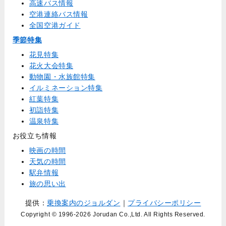
高速バス情報
空港連絡バス情報
全国空港ガイド
季節特集
花見特集
花火大会特集
動物園・水族館特集
イルミネーション特集
紅葉特集
初詣特集
温泉特集
お役立ち情報
映画の時間
天気の時間
駅弁情報
旅の思い出
提供：
乗換案内のジョルダン
｜
プライバシーポリシー
Copyright © 1996
-2026 Jorudan Co.,Ltd. All Rights Reserved.