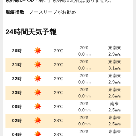
紫外線レベル
「弱い」紫外線の心配はありません。
服装指数
「ノースリーブがお勧め」
24時間天気予報
20％
東南東
20時
29℃
0.0
2.9
mm
m/s
20％
東南東
21時
29℃
0.0
3.1
mm
m/s
20％
東南東
22時
29℃
0.0
2.9
mm
m/s
20％
東南東
23時
29℃
0.0
2.6
mm
m/s
20％
南東
00時
29℃
0.0
2.5
mm
m/s
20％
東南東
02時
28℃
0.0
2.5
mm
m/s
20％
東南東
04時
28℃