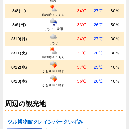
晴れ
8/8(土)
34℃
27℃
30％
晴れ時々くもり
8/9(日)
33℃
26℃
50％
くもり一時雨
8/10(月)
34℃
27℃
30％
くもり
8/11(火)
37℃
26℃
30％
晴れ時々くもり
8/12(水)
37℃
25℃
40％
くもり時々晴れ
8/13(木)
36℃
26℃
40％
くもり時々晴れ
周辺の観光地
ツル博物館クレインパークいずみ