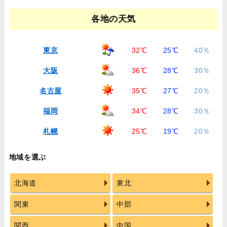
各地の天気
東京
32℃
25℃
40％
大阪
36℃
28℃
30％
名古屋
35℃
27℃
20％
福岡
34℃
28℃
30％
札幌
25℃
19℃
20％
地域を選ぶ
北海道
東北
関東
中部
関西
中国