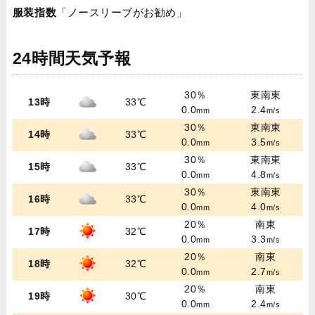
服装指数
「ノースリーブがお勧め」
24時間天気予報
30％
東南東
13時
33℃
0.0
2.4
mm
m/s
30％
東南東
14時
33℃
0.0
3.5
mm
m/s
30％
東南東
15時
33℃
0.0
4.8
mm
m/s
30％
東南東
16時
33℃
0.0
4.0
mm
m/s
20％
南東
17時
32℃
0.0
3.3
mm
m/s
20％
南東
18時
32℃
0.0
2.7
mm
m/s
20％
南東
19時
30℃
0.0
2.4
mm
m/s