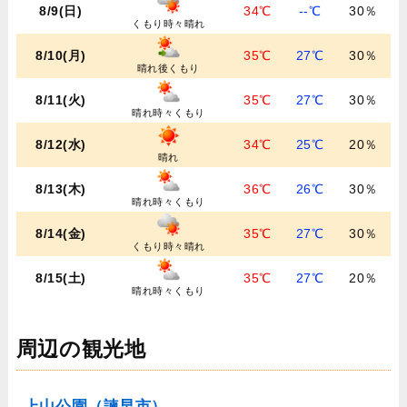
8/9(日)
34℃
--℃
30％
くもり時々晴れ
8/10(月)
35℃
27℃
30％
晴れ後くもり
8/11(火)
35℃
27℃
30％
晴れ時々くもり
8/12(水)
34℃
25℃
20％
晴れ
8/13(木)
36℃
26℃
30％
晴れ時々くもり
8/14(金)
35℃
27℃
30％
くもり時々晴れ
8/15(土)
35℃
27℃
20％
晴れ時々くもり
周辺の観光地
上山公園（諫早市）