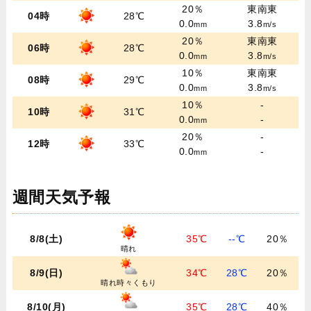
20％
東南東
04時
28℃
0.0
3.8
mm
m/s
20％
東南東
06時
28℃
0.0
3.8
mm
m/s
10％
東南東
08時
29℃
0.0
3.8
mm
m/s
10％
-
10時
31℃
0.0
-
mm
20％
-
12時
33℃
0.0
-
mm
週間天気予報
8/8(土)
35℃
--℃
20％
晴れ
8/9(日)
34℃
28℃
20％
晴れ時々くもり
8/10(月)
35℃
28℃
40％