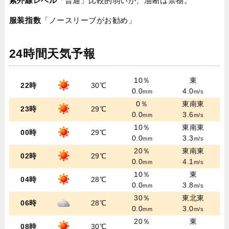
紫外線レベル
「普通」比較的弱いが、油断は禁物。
服装指数
「ノースリーブがお勧め」
24時間天気予報
10％
東
22時
30℃
0.0
4.0
mm
m/s
0％
東南東
23時
29℃
0.0
3.6
mm
m/s
10％
東南東
00時
29℃
0.0
3.3
mm
m/s
20％
東南東
02時
29℃
0.0
4.1
mm
m/s
10％
東
04時
28℃
0.0
3.8
mm
m/s
30％
東北東
06時
28℃
0.0
3.0
mm
m/s
20％
東
08時
30℃