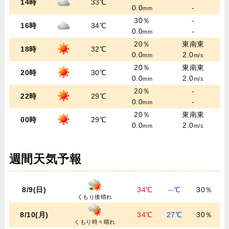
14時
33℃
0.0
-
mm
30％
-
16時
34℃
0.0
-
mm
20％
東南東
18時
32℃
0.0
2.0
mm
m/s
20％
東南東
20時
30℃
0.0
2.0
mm
m/s
20％
-
22時
29℃
0.0
-
mm
20％
東南東
00時
29℃
0.0
2.0
mm
m/s
週間天気予報
8/9(日)
34℃
--℃
30％
くもり後晴れ
8/10(月)
34℃
27℃
30％
くもり時々晴れ