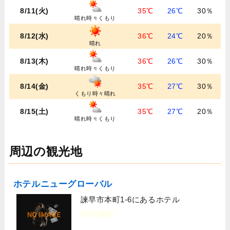
8/11(火)
35℃
26℃
30％
晴れ時々くもり
8/12(水)
36℃
24℃
20％
晴れ
8/13(木)
36℃
26℃
30％
晴れ時々くもり
8/14(金)
35℃
27℃
30％
くもり時々晴れ
8/15(土)
35℃
27℃
20％
晴れ時々くもり
周辺の観光地
ホテルニューグローバル
諫早市本町1-6にあるホテル
[宿泊施設]