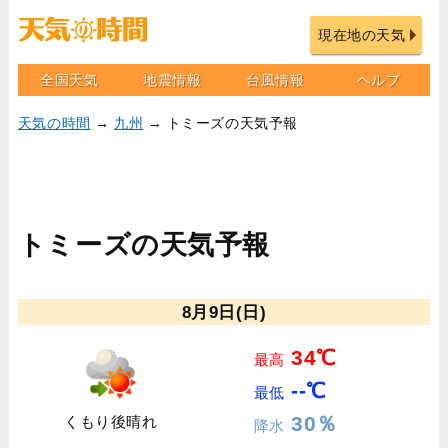
現在地の天気
全国天気
地震情報
台風情報
ヘルプ
天気の時間
→
九州
→ トミーズの天気予報
トミーズの天気予報
8月9日(日)
34℃
最高
--℃
最低
30％
くもり後晴れ
降水