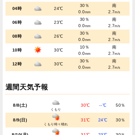
30％
南
04時
24℃
0.0
2.7
mm
m/s
30％
南
06時
23℃
0.0
2.7
mm
m/s
30％
南
08時
26℃
0.0
2.7
mm
m/s
10％
南
10時
30℃
0.0
2.7
mm
m/s
30％
南
12時
30℃
0.0
2.7
mm
m/s
週間天気予報
8/8(土)
30℃
--℃
50％
くもり
8/9(日)
31℃
24℃
30％
くもり時々晴れ
8/10(月)
31℃
23℃
30％