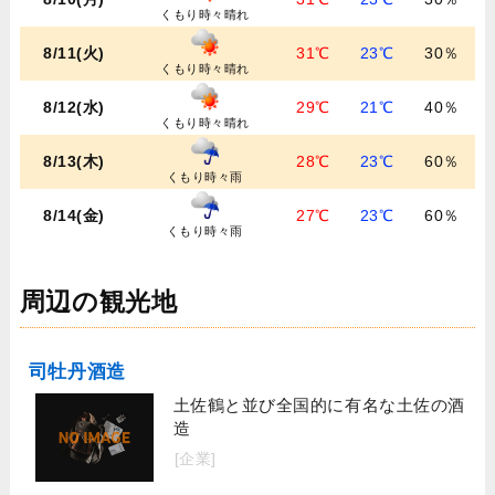
くもり時々晴れ
8/11(火)
31℃
23℃
30％
くもり時々晴れ
8/12(水)
29℃
21℃
40％
くもり時々晴れ
8/13(木)
28℃
23℃
60％
くもり時々雨
8/14(金)
27℃
23℃
60％
くもり時々雨
周辺の観光地
司牡丹酒造
土佐鶴と並び全国的に有名な土佐の酒
造
[企業]