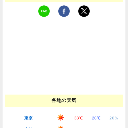
各地の天気
東京
33℃
26℃
20％