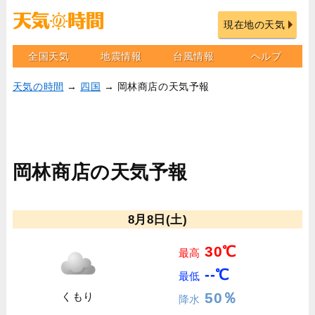
現在地の天気
全国天気
地震情報
台風情報
ヘルプ
天気の時間
→
四国
→ 岡林商店の天気予報
岡林商店の天気予報
8月8日(土)
30℃
最高
--℃
最低
50％
くもり
降水