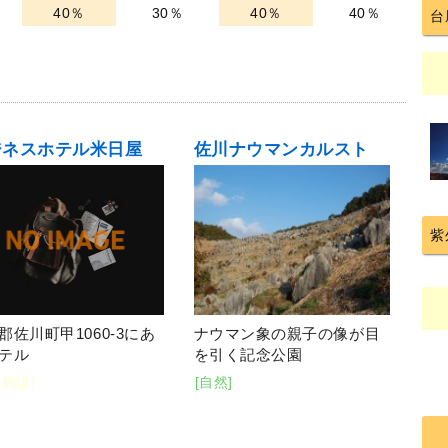
40％
30％
40％
40％
台
ジネスホテル米日屋
佐川ナウマンカルスト
紫
郡佐川町甲1060-3にあ
ナウマン象の親子の像が目
テル
を引く記念公園
泊施設]
[自然]