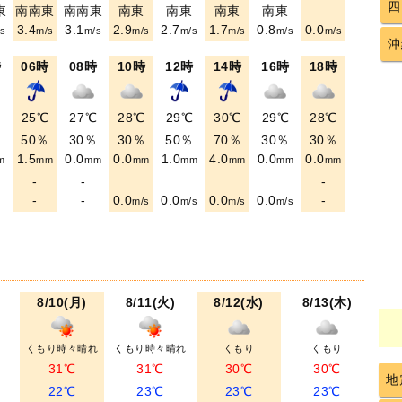
四
東
南南東
南南東
南東
南東
南東
南東
3.4
3.1
2.9
2.7
1.7
0.8
0.0
s
m/s
m/s
m/s
m/s
m/s
m/s
m/s
沖
時
06時
08時
10時
12時
14時
16時
18時
℃
25℃
27℃
28℃
29℃
30℃
29℃
28℃
％
50％
30％
30％
50％
70％
30％
30％
1.5
0.0
0.0
1.0
4.0
0.0
0.0
m
mm
mm
mm
mm
mm
mm
mm
-
-
-
-
-
0.0
0.0
0.0
0.0
-
m/s
m/s
m/s
m/s
8/10(月)
8/11(火)
8/12(水)
8/13(木)
くもり時々晴れ
くもり時々晴れ
くもり
くもり
31℃
31℃
30℃
30℃
地
22℃
23℃
23℃
23℃