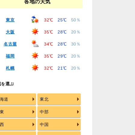
各地の天気
東京
32℃
25℃
50％
大阪
35℃
28℃
20％
名古屋
34℃
28℃
30％
福岡
35℃
29℃
20％
札幌
32℃
21℃
20％
域を選ぶ
海道
東北
東
中部
西
中国