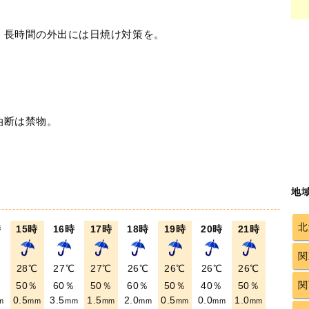
！長時間の外出には日焼け対策を。
油断は禁物。
地
北
時
15時
16時
17時
18時
19時
20時
21時
関
℃
28℃
27℃
27℃
26℃
26℃
26℃
26℃
関
％
50％
60％
50％
60％
50％
40％
50％
0.5
3.5
1.5
2.0
0.5
0.0
1.0
m
mm
mm
mm
mm
mm
mm
mm