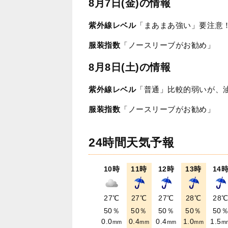
8月7日(金)の情報
紫外線レベル
「まあまあ強い」要注意
服装指数
「ノースリーブがお勧め」
8月8日(土)の情報
紫外線レベル
「普通」比較的弱いが、
服装指数
「ノースリーブがお勧め」
24時間天気予報
10時
11時
12時
13時
14
27℃
27℃
27℃
28℃
28
50％
50％
50％
50％
50
0.0
0.4
0.4
1.0
1.5
mm
mm
mm
mm
m