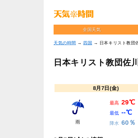
全国天気
天気の時間
→
四国
→ 日本キリスト教団
日本キリスト教団佐
8月7日(金)
29℃
最高
--℃
最低
60％
雨
降水