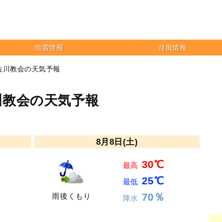
地震情報
台風情報
佐川教会の天気予報
川教会の天気予報
8月8日(土)
30℃
最高
25℃
最低
70％
雨後くもり
降水