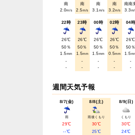
南
南
南
南
南南
2.0
2.5
3.1
3.2
3.3
m/s
m/s
m/s
m/s
m/
22時
23時
00時
02時
04
26℃
26℃
26℃
26℃
26
50％
50％
50％
50％
50
1.5
1.5
1.5
0.5
1.5
mm
mm
mm
mm
m
-
-
-
-
-
-
-
-
-
-
週間天気予報
8/7(金)
8/8(土)
8/9(日)
雨
雨後くもり
くもり
29℃
30℃
30℃
--℃
25℃
24℃