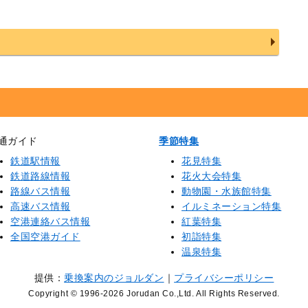
通ガイド
季節特集
鉄道駅情報
花見特集
鉄道路線情報
花火大会特集
路線バス情報
動物園・水族館特集
高速バス情報
イルミネーション特集
空港連絡バス情報
紅葉特集
全国空港ガイド
初詣特集
温泉特集
提供：
乗換案内のジョルダン
｜
プライバシーポリシー
Copyright © 1996
-2026 Jorudan Co.,Ltd. All Rights Reserved.