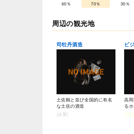
60％
70％
30％
周辺の観光地
司牡丹酒造
ビ
土佐鶴と並び全国的に有名
高岡
な土佐の酒造
るホ
[企業]
[宿