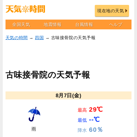
現在地の天気
全国天気
地震情報
台風情報
ヘルプ
天気の時間
→
四国
→ 古味接骨院の天気予報
古味接骨院の天気予報
8月7日(金)
29℃
最高
--℃
最低
60％
雨
降水