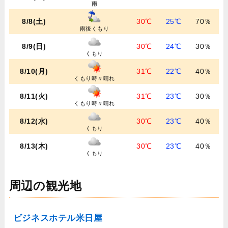
雨
8/8(土)
30℃
25℃
70％
雨後くもり
8/9(日)
30℃
24℃
30％
くもり
8/10(月)
31℃
22℃
40％
くもり時々晴れ
8/11(火)
31℃
23℃
30％
くもり時々晴れ
8/12(水)
30℃
23℃
40％
くもり
8/13(木)
30℃
23℃
40％
くもり
周辺の観光地
ビジネスホテル米日屋