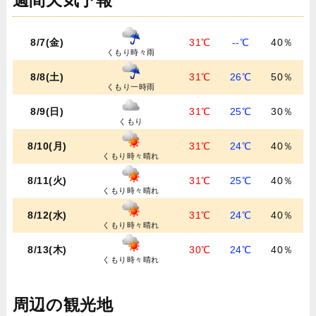
週間天気予報
8/7(金)
31℃
--℃
40％
くもり時々雨
8/8(土)
31℃
26℃
50％
くもり一時雨
8/9(日)
31℃
25℃
30％
くもり
8/10(月)
31℃
24℃
40％
くもり時々晴れ
8/11(火)
31℃
25℃
40％
くもり時々晴れ
8/12(水)
31℃
24℃
40％
くもり時々晴れ
8/13(木)
30℃
24℃
40％
くもり時々晴れ
周辺の観光地