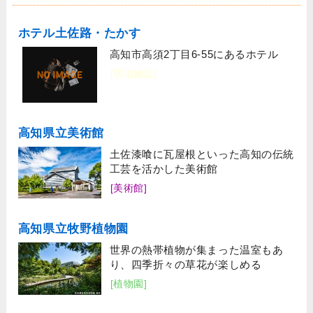
ホテル土佐路・たかす
高知市高須2丁目6-55にあるホテル
[宿泊施設]
高知県立美術館
土佐漆喰に瓦屋根といった高知の伝統
工芸を活かした美術館
[美術館]
高知県立牧野植物園
世界の熱帯植物が集まった温室もあ
り、四季折々の草花が楽しめる
[植物園]