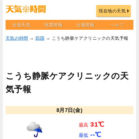
現在地の天気
全国天気
地震情報
台風情報
ヘルプ
天気の時間
→
四国
→ こうち静脈ケアクリニックの天気予報
こうち静脈ケアクリニックの天
気予報
8月7日(金)
31℃
最高
--℃
最低