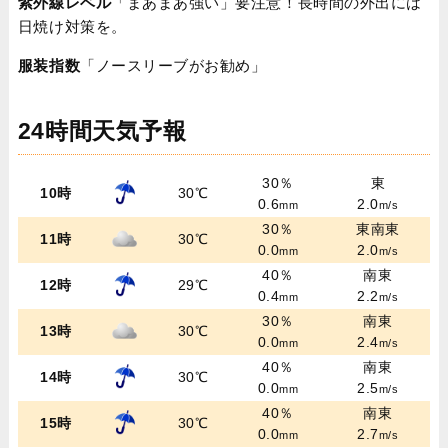
紫外線レベル
「まあまあ強い」要注意！長時間の外出には
日焼け対策を。
服装指数
「ノースリーブがお勧め」
24時間天気予報
30％
東
10時
30℃
0.6
2.0
mm
m/s
30％
東南東
11時
30℃
0.0
2.0
mm
m/s
40％
南東
12時
29℃
0.4
2.2
mm
m/s
30％
南東
13時
30℃
0.0
2.4
mm
m/s
40％
南東
14時
30℃
0.0
2.5
mm
m/s
40％
南東
15時
30℃
0.0
2.7
mm
m/s