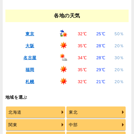
各地の天気
東京
32℃
25℃
50％
大阪
35℃
28℃
20％
名古屋
34℃
28℃
30％
福岡
35℃
29℃
20％
札幌
32℃
21℃
20％
地域を選ぶ
北海道
東北
関東
中部