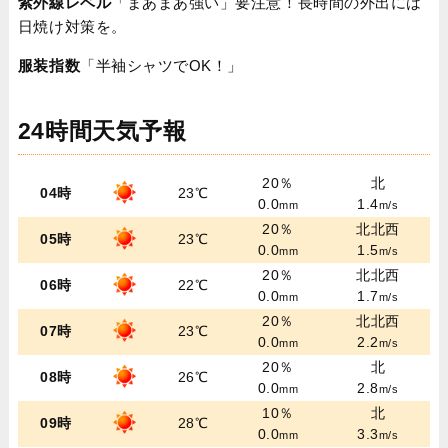
紫外線レベル
「まあまあ強い」要注意！長時間の外出には
日焼け対策を。
服装指数
「半袖シャツでOK！」
24時間天気予報
20％
北
04時
23℃
0.0
1.4
mm
m/s
20％
北北西
05時
23℃
0.0
1.5
mm
m/s
20％
北北西
06時
22℃
0.0
1.7
mm
m/s
20％
北北西
07時
23℃
0.0
2.2
mm
m/s
20％
北
08時
26℃
0.0
2.8
mm
m/s
10％
北
09時
28℃
0.0
3.3
mm
m/s