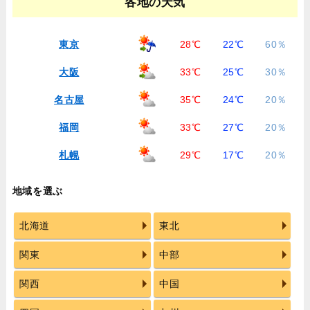
各地の天気
東京
28℃
22℃
60％
大阪
33℃
25℃
30％
名古屋
35℃
24℃
20％
福岡
33℃
27℃
20％
札幌
29℃
17℃
20％
地域を選ぶ
北海道
東北
関東
中部
関西
中国