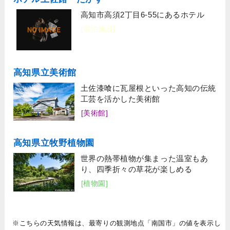
高知市高須2丁目6-55にあるホテル
[宿泊施設]
高知県立美術館
土佐漆喰に瓦屋根といった高知の伝統
工芸を活かした美術館
[美術館]
高知県立牧野植物園
世界の熱帯植物が集まった温室もあ
り、四季折々の草花が楽しめる
[植物園]
※こちらの天気情報は、最寄りの観測地点「南国市」の値を表示し