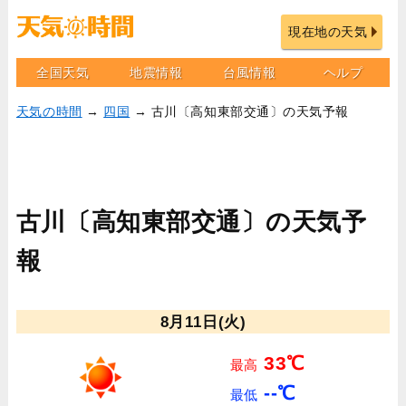
現在地の天気
全国天気
地震情報
台風情報
ヘルプ
天気の時間
→
四国
→ 古川〔高知東部交通〕の天気予報
古川〔高知東部交通〕の天気予
報
8月11日(火)
33℃
最高
--℃
最低