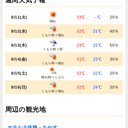
週間天気予報
8/11(火)
33℃
--℃
20％
晴れ
8/12(水)
32℃
21℃
40％
くもり時々晴れ
8/13(木)
29℃
22℃
50％
くもり時々雨
8/14(金)
31℃
23℃
30％
くもり時々晴れ
8/15(土)
32℃
22℃
20％
晴れ時々くもり
8/16(日)
32℃
24℃
30％
くもり時々晴れ
周辺の観光地
ホテル土佐路・たかす