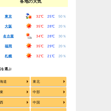
各地の天気
東京
32℃
25℃
50％
大阪
35℃
28℃
20％
名古屋
34℃
28℃
30％
福岡
35℃
29℃
20％
札幌
32℃
21℃
20％
域を選ぶ
海道
東北
東
中部
西
中国