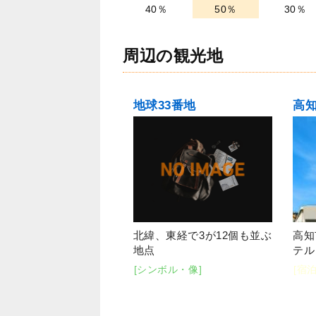
40％
50％
30％
周辺の観光地
地球33番地
高
北緯、東経で3が12個も並ぶ
高知
地点
テル
[シンボル・像]
[宿