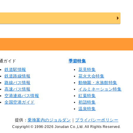
通ガイド
季節特集
鉄道駅情報
花見特集
鉄道路線情報
花火大会特集
路線バス情報
動物園・水族館特集
高速バス情報
イルミネーション特集
空港連絡バス情報
紅葉特集
全国空港ガイド
初詣特集
温泉特集
提供：
乗換案内のジョルダン
｜
プライバシーポリシー
Copyright © 1996
-2026 Jorudan Co.,Ltd. All Rights Reserved.