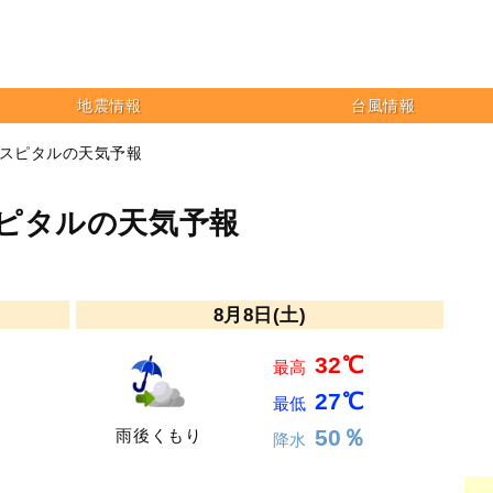
地震情報
台風情報
ホスピタルの天気予報
ピタルの天気予報
8月8日(土)
32℃
最高
27℃
最低
50％
雨後くもり
降水