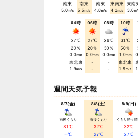
南東
南東
南東
東南東
東南
5.0
5.5
4.8
4.1
3.6
m/s
m/s
m/s
m/s
m/
04時
06時
08時
10時
27℃
27℃
29℃
31℃
20％
20％
30％
50％
0.0
0.0
0.0
1.0
0
mm
mm
mm
mm
東北東
-
-
東北東
1.9
-
-
1.9
1
m/s
m/s
週間天気予報
8/7(金)
8/8(土)
8/9(日)
雨後くもり
雨後くもり
くもり時々晴
31℃
32℃
32℃
--℃
27℃
27℃