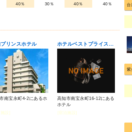
40％
30％
40％
40％
台
知プリンスホテル
ホテルベストプライス高知
紫
市南宝永町4-2にあるホ
高知市南宝永町16-12にある
ホテル
泊施設]
[宿泊施設]