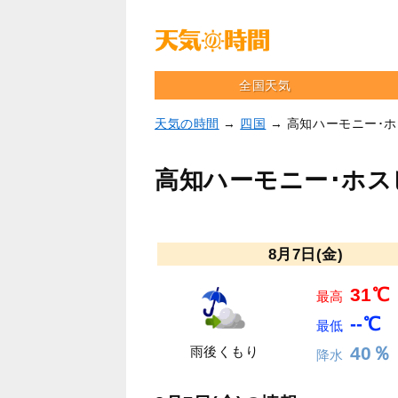
全国天気
天気の時間
→
四国
→ 高知ハーモニー･
高知ハーモニー･ホス
8月7日(金)
31℃
最高
--℃
最低
40％
雨後くもり
降水