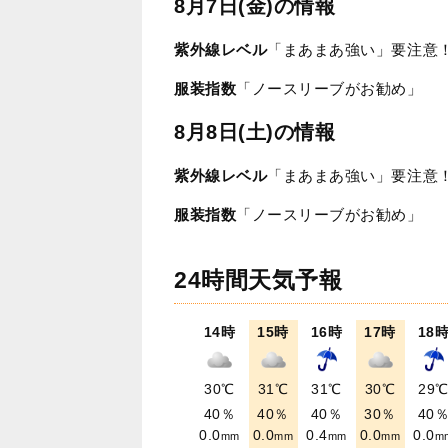
8月7日(金)の情報
紫外線レベル
「まあまあ強い」要注意
服装指数
「ノースリーブがお勧め」
8月8日(土)の情報
紫外線レベル
「まあまあ強い」要注意
服装指数
「ノースリーブがお勧め」
24時間天気予報
14時
15時
16時
17時
18
30℃
31℃
31℃
30℃
29
40％
40％
40％
30％
40
0.0
0.0
0.4
0.0
0.0
mm
mm
mm
mm
m