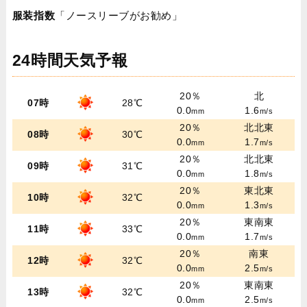
服装指数
「ノースリーブがお勧め」
24時間天気予報
20％
北
07時
28℃
0.0
1.6
mm
m/s
20％
北北東
08時
30℃
0.0
1.7
mm
m/s
20％
北北東
09時
31℃
0.0
1.8
mm
m/s
20％
東北東
10時
32℃
0.0
1.3
mm
m/s
20％
東南東
11時
33℃
0.0
1.7
mm
m/s
20％
南東
12時
32℃
0.0
2.5
mm
m/s
20％
東南東
13時
32℃
0.0
2.5
mm
m/s