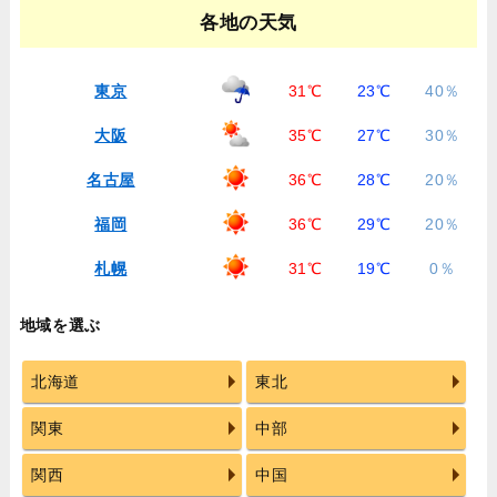
各地の天気
東京
31℃
23℃
40％
大阪
35℃
27℃
30％
名古屋
36℃
28℃
20％
福岡
36℃
29℃
20％
札幌
31℃
19℃
0％
地域を選ぶ
北海道
東北
関東
中部
関西
中国