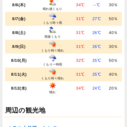
8/6(木)
34℃
--℃
30％
晴れ後くもり
8/7(金)
31℃
27℃
50％
くもり時々雨
8/8(土)
31℃
26℃
40％
雨後くもり
8/9(日)
31℃
26℃
30％
くもり時々晴れ
8/10(月)
32℃
25℃
50％
くもり一時雨
8/11(火)
31℃
25℃
40％
くもり時々晴れ
8/12(水)
34℃
24℃
20％
晴れ
周辺の観光地