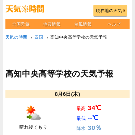
現在地の天気
全国天気
地震情報
台風情報
ヘルプ
天気の時間
→
四国
→ 高知中央高等学校の天気予報
高知中央高等学校の天気予報
8月6日(木)
34℃
最高
--℃
最低
30％
晴れ後くもり
降水