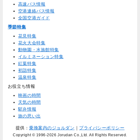
高速バス情報
空港連絡バス情報
全国空港ガイド
季節特集
花見特集
花火大会特集
動物園・水族館特集
イルミネーション特集
紅葉特集
初詣特集
温泉特集
お役立ち情報
映画の時間
天気の時間
駅弁情報
旅の思い出
提供：
乗換案内のジョルダン
｜
プライバシーポリシー
Copyright © 1996
-2026 Jorudan Co.,Ltd. All Rights Reserved.