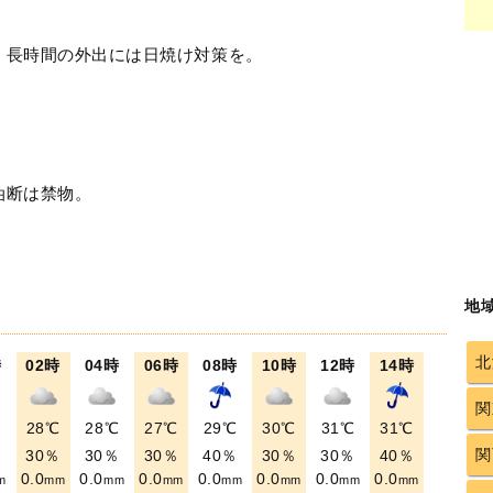
！長時間の外出には日焼け対策を。
油断は禁物。
地
北
時
02時
04時
06時
08時
10時
12時
14時
関
℃
28℃
28℃
27℃
29℃
30℃
31℃
31℃
関
％
30％
30％
30％
40％
30％
30％
40％
0.0
0.0
0.0
0.0
0.0
0.0
0.0
m
mm
mm
mm
mm
mm
mm
mm