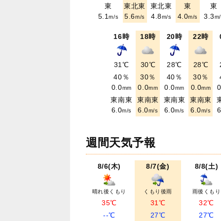
東
東北東
東北東
東
東
5.1
5.6
4.8
4.0
3.3
m/s
m/s
m/s
m/s
m/
16時
18時
20時
22時
31℃
30℃
28℃
28℃
40％
30％
40％
30％
0.0
0.0
0.0
0.0
0
mm
mm
mm
mm
東南東
東南東
東南東
東南東
6.0
6.0
6.0
6.0
6
m/s
m/s
m/s
m/s
週間天気予報
8/6(木)
8/7(金)
8/8(土)
晴れ後くもり
くもり後雨
雨後くもり
35℃
31℃
32℃
--℃
27℃
27℃