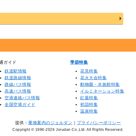
通ガイド
季節特集
鉄道駅情報
花見特集
鉄道路線情報
花火大会特集
路線バス情報
動物園・水族館特集
高速バス情報
イルミネーション特集
空港連絡バス情報
紅葉特集
全国空港ガイド
初詣特集
温泉特集
提供：
乗換案内のジョルダン
｜
プライバシーポリシー
Copyright © 1996
-2026 Jorudan Co.,Ltd. All Rights Reserved.