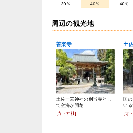
30％
40％
40％
周辺の観光地
善楽寺
土
土佐一宮神社の別当寺とし
国の
て空海が開創
いる
[寺・神社]
[寺