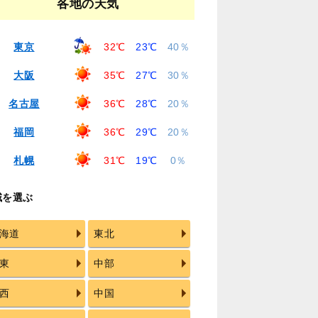
各地の天気
東京
32℃
23℃
40％
大阪
35℃
27℃
30％
名古屋
36℃
28℃
20％
福岡
36℃
29℃
20％
札幌
31℃
19℃
0％
域を選ぶ
海道
東北
東
中部
西
中国