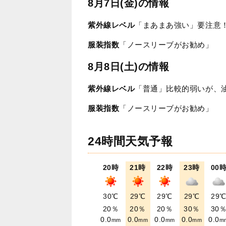
8月7日(金)の情報
紫外線レベル
「まあまあ強い」要注意
服装指数
「ノースリーブがお勧め」
8月8日(土)の情報
紫外線レベル
「普通」比較的弱いが、
服装指数
「ノースリーブがお勧め」
24時間天気予報
20時
21時
22時
23時
00
30℃
29℃
29℃
29℃
29
20％
20％
20％
30％
30
0.0
0.0
0.0
0.0
0.0
mm
mm
mm
mm
m