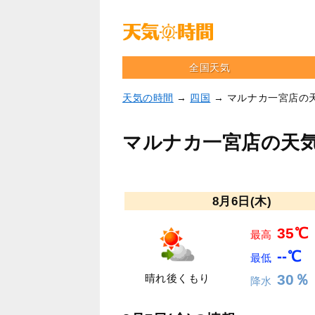
全国天気
天気の時間
→
四国
→ マルナカ一宮店の
マルナカ一宮店の天
8月6日(木)
35℃
最高
--℃
最低
30％
晴れ後くもり
降水