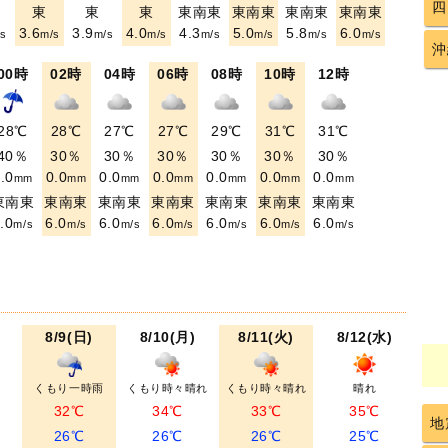
四
東
東
東
東南東
東南東
東南東
東南東
3.6
3.9
4.0
4.3
5.0
5.8
6.0
s
m/s
m/s
m/s
m/s
m/s
m/s
m/s
沖
00時
02時
04時
06時
08時
10時
12時
28℃
28℃
27℃
27℃
29℃
31℃
31℃
40％
30％
30％
30％
30％
30％
30％
.0
0.0
0.0
0.0
0.0
0.0
0.0
mm
mm
mm
mm
mm
mm
mm
東南東
東南東
東南東
東南東
東南東
東南東
東南東
.0
6.0
6.0
6.0
6.0
6.0
6.0
m/s
m/s
m/s
m/s
m/s
m/s
m/s
8/9(日)
8/10(月)
8/11(火)
8/12(水)
くもり一時雨
くもり時々晴れ
くもり時々晴れ
晴れ
32℃
34℃
33℃
35℃
地
26℃
26℃
26℃
25℃