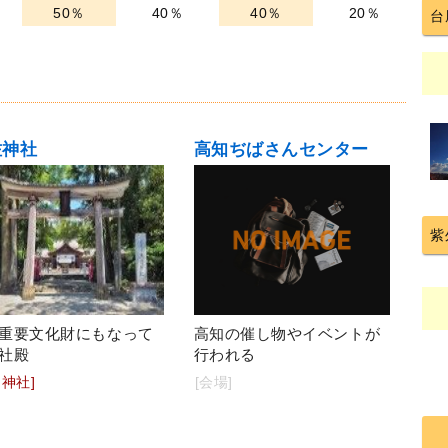
50％
40％
40％
20％
台
佐神社
高知ぢばさんセンター
紫
重要文化財にもなって
高知の催し物やイベントが
社殿
行われる
・神社]
[会場]