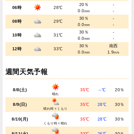
20％
-
06時
28℃
0.0
-
mm
30％
-
08時
29℃
0.0
-
mm
30％
-
10時
31℃
0.0
-
mm
30％
南西
12時
33℃
0.0
1.9
mm
m/s
週間天気予報
8/8(土)
35℃
--℃
20％
晴れ
8/9(日)
35℃
28℃
30％
晴れ時々くもり
8/10(月)
35℃
28℃
30％
くもり時々晴れ
8/11(火)
33℃
26℃
30％