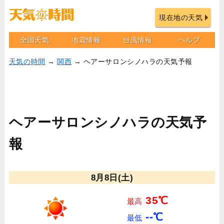
現在地の天気
全国天気
地震情報
台風情報
ヘルプ
天気の時間
→
関西
→ ヘアーサロンシノハラの天気予報
ヘアーサロンシノハラの天気予
報
8月8日(土)
35℃
最高
--℃
最低