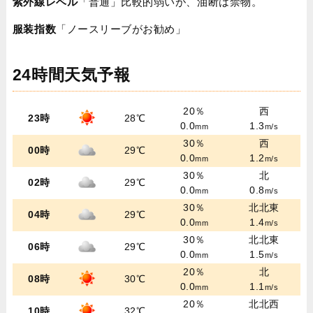
紫外線レベル
「普通」比較的弱いが、油断は禁物。
服装指数
「ノースリーブがお勧め」
24時間天気予報
20％
西
23時
28℃
0.0
1.3
mm
m/s
30％
西
00時
29℃
0.0
1.2
mm
m/s
30％
北
02時
29℃
0.0
0.8
mm
m/s
30％
北北東
04時
29℃
0.0
1.4
mm
m/s
30％
北北東
06時
29℃
0.0
1.5
mm
m/s
20％
北
08時
30℃
0.0
1.1
mm
m/s
20％
北北西
10時
32℃