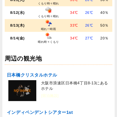
くもり時々晴れ
8/12(水)
34℃
26℃
40％
くもり時々晴れ
8/13(木)
33℃
26℃
50％
晴れ一時雨
8/14(金)
34℃
27℃
20％
晴れ時々くもり
周辺の観光地
日本橋クリスタルホテル
大阪市浪速区日本橋4丁目8-13にある
ホテル
[宿泊施設]
インディペンデントシアター1st