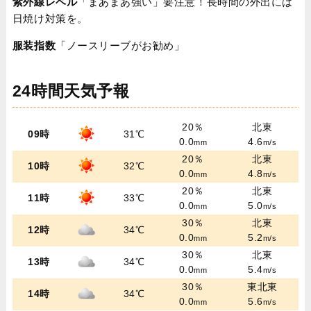
紫外線レベル
「まあまあ強い」要注意！長時間の外出には
日焼け対策を。
服装指数
「ノースリーブがお勧め」
24時間天気予報
20％
北東
09時
31℃
0.0
4.6
mm
m/s
20％
北東
10時
32℃
0.0
4.8
mm
m/s
20％
北東
11時
33℃
0.0
5.0
mm
m/s
30％
北東
12時
34℃
0.0
5.2
mm
m/s
30％
北東
13時
34℃
0.0
5.4
mm
m/s
30％
東北東
14時
34℃
0.0
5.6
mm
m/s