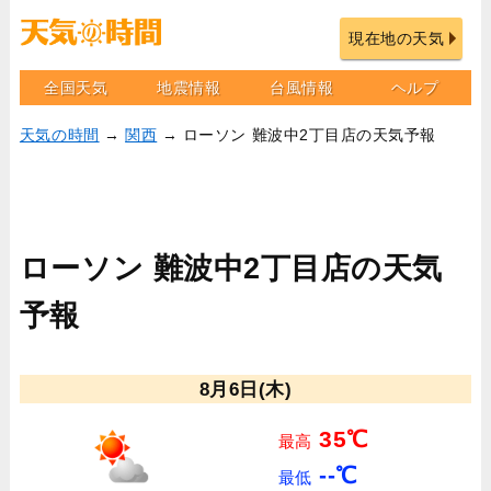
現在地の天気
全国天気
地震情報
台風情報
ヘルプ
天気の時間
→
関西
→ ローソン 難波中2丁目店の天気予報
ローソン 難波中2丁目店の天気
予報
8月6日(木)
35℃
最高
--℃
最低