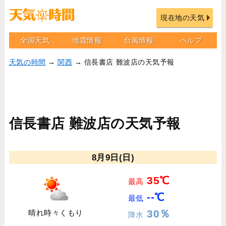
現在地の天気
全国天気
地震情報
台風情報
ヘルプ
天気の時間
→
関西
→ 信長書店 難波店の天気予報
信長書店 難波店の天気予報
8月9日(日)
35℃
最高
--℃
最低
30％
晴れ時々くもり
降水