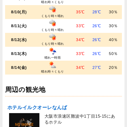
晴れ時々くもり
8/10(月)
35℃
28℃
30％
くもり時々晴れ
8/11(火)
33℃
26℃
30％
くもり時々晴れ
8/12(水)
34℃
26℃
40％
くもり時々晴れ
8/13(木)
33℃
26℃
50％
晴れ一時雨
8/14(金)
34℃
27℃
20％
晴れ時々くもり
周辺の観光地
ホテルイルクオーレなんば
大阪市浪速区難波中1丁目15-15にあ
るホテル