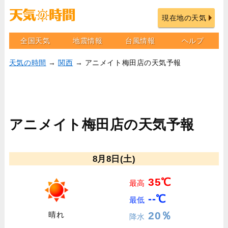
現在地の天気
全国天気
地震情報
台風情報
ヘルプ
天気の時間
→
関西
→ アニメイト梅田店の天気予報
アニメイト梅田店の天気予報
8月8日(土)
35℃
最高
--℃
最低
20％
晴れ
降水