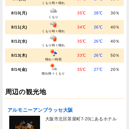
くもり時々晴れ
8/10(月)
35℃
28℃
30％
くもり
8/11(火)
34℃
26℃
40％
くもり時々晴れ
8/12(水)
35℃
26℃
40％
くもり時々晴れ
8/13(木)
33℃
26℃
50％
晴れ一時雨
8/14(金)
35℃
27℃
20％
晴れ時々くもり
周辺の観光地
アルモニーアンブラッセ大阪
大阪市北区茶屋町7-20にあるホテル
[宿泊施設]