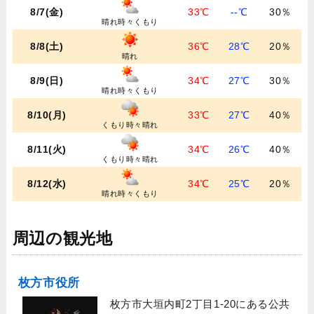
8/7(金)
33℃
--℃
30％
晴れ時々くもり
8/8(土)
36℃
28℃
20％
晴れ
8/9(日)
34℃
27℃
30％
晴れ時々くもり
8/10(月)
33℃
27℃
40％
くもり時々晴れ
8/11(火)
34℃
26℃
40％
くもり時々晴れ
8/12(水)
34℃
25℃
20％
晴れ時々くもり
周辺の観光地
枚方市役所
枚方市大垣内町2丁目1-20にある公共