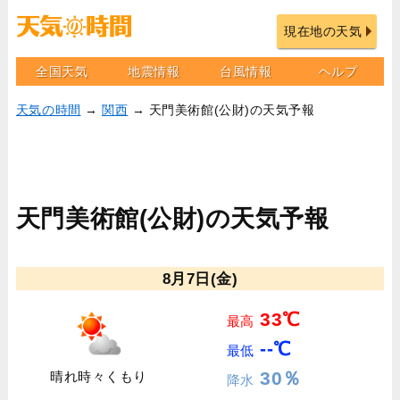
現在地の天気
全国天気
地震情報
台風情報
ヘルプ
天気の時間
→
関西
→ 天門美術館(公財)の天気予報
天門美術館(公財)の天気予報
8月7日(金)
33℃
最高
--℃
最低
30％
晴れ時々くもり
降水