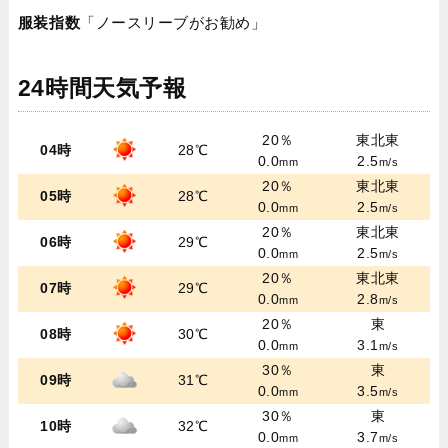
服装指数
「ノースリーブがお勧め」
24時間天気予報
20％
東北東
04時
28℃
0.0
2.5
mm
m/s
20％
東北東
05時
28℃
0.0
2.5
mm
m/s
20％
東北東
06時
29℃
0.0
2.5
mm
m/s
20％
東北東
07時
29℃
0.0
2.8
mm
m/s
20％
東
08時
30℃
0.0
3.1
mm
m/s
30％
東
09時
31℃
0.0
3.5
mm
m/s
30％
東
10時
32℃
0.0
3.7
mm
m/s