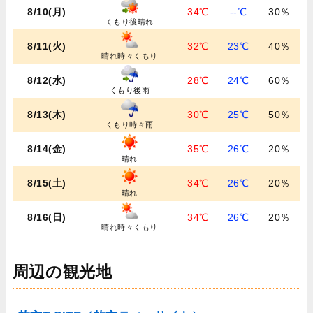
8/10(月)
34℃
--℃
30％
くもり後晴れ
8/11(火)
32℃
23℃
40％
晴れ時々くもり
8/12(水)
28℃
24℃
60％
くもり後雨
8/13(木)
30℃
25℃
50％
くもり時々雨
8/14(金)
35℃
26℃
20％
晴れ
8/15(土)
34℃
26℃
20％
晴れ
8/16(日)
34℃
26℃
20％
晴れ時々くもり
周辺の観光地