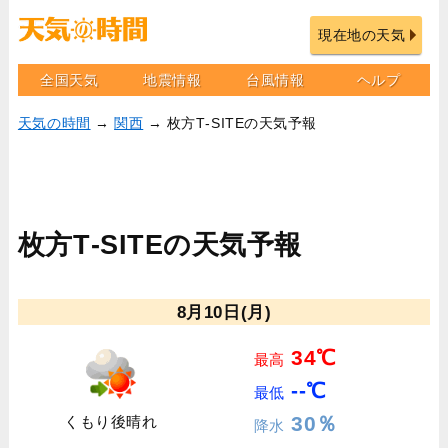
現在地の天気
全国天気
地震情報
台風情報
ヘルプ
天気の時間
→
関西
→ 枚方T‐SITEの天気予報
枚方T‐SITEの天気予報
8月10日(月)
34℃
最高
--℃
最低
30％
くもり後晴れ
降水