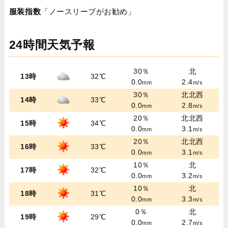
服装指数
「ノースリーブがお勧め」
24時間天気予報
30％
北
13時
32℃
0.0
2.4
mm
m/s
30％
北北西
14時
33℃
0.0
2.8
mm
m/s
20％
北北西
15時
34℃
0.0
3.1
mm
m/s
20％
北北西
16時
33℃
0.0
3.1
mm
m/s
10％
北
17時
32℃
0.0
3.2
mm
m/s
10％
北
18時
31℃
0.0
3.3
mm
m/s
0％
北
19時
29℃
0.0
2.7
mm
m/s