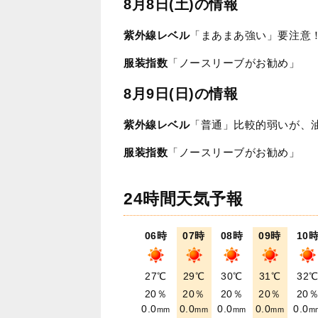
8月8日(土)の情報
紫外線レベル
「まあまあ強い」要注意
服装指数
「ノースリーブがお勧め」
8月9日(日)の情報
紫外線レベル
「普通」比較的弱いが、
服装指数
「ノースリーブがお勧め」
24時間天気予報
06時
07時
08時
09時
10
27℃
29℃
30℃
31℃
32
20％
20％
20％
20％
20
0.0
0.0
0.0
0.0
0.0
mm
mm
mm
mm
m