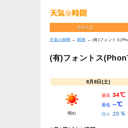
全国天気
天気の時間
→
関西
→ (有)フォントス(Ph
(有)フォントス(Pho
8月8日(土)
34℃
最高
--℃
最低
20％
晴れ
降水