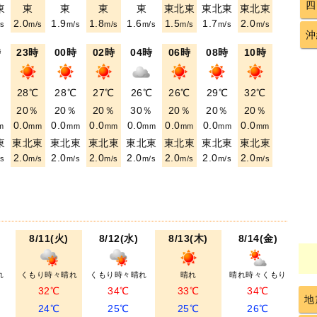
四
東
東
東
東
東
東北東
東北東
東北東
2.0
1.9
1.8
1.6
1.5
1.7
2.0
s
m/s
m/s
m/s
m/s
m/s
m/s
m/s
沖
時
23時
00時
02時
04時
06時
08時
10時
℃
28℃
28℃
27℃
26℃
26℃
29℃
32℃
％
20％
20％
20％
30％
20％
20％
20％
0.0
0.0
0.0
0.0
0.0
0.0
0.0
m
mm
mm
mm
mm
mm
mm
mm
東
東北東
東北東
東北東
東北東
東北東
東北東
東北東
2.0
2.0
2.0
2.0
2.0
2.0
2.0
s
m/s
m/s
m/s
m/s
m/s
m/s
m/s
8/11(火)
8/12(水)
8/13(木)
8/14(金)
れ
くもり時々晴れ
くもり時々晴れ
晴れ
晴れ時々くもり
32℃
34℃
33℃
34℃
地
24℃
25℃
25℃
26℃