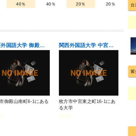
40％
40％
20％
20％
台
関西外国語大学 御殿山キャンパス・グローバルタウン
関西外国語大学 中宮キャンパス
紫
市御殿山南町6-1にある
枚方市中宮東之町16-1にあ
る大学
]
[大学]