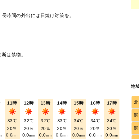
！長時間の外出には日焼け対策を。
油断は禁物。
地
北
時
11時
12時
13時
14時
15時
16時
17時
関
℃
33℃
32℃
32℃
33℃
34℃
34℃
34℃
関
％
20％
20％
20％
20％
20％
20％
20％
0.0
0.0
0.0
0.0
0.0
0.0
0.0
m
mm
mm
mm
mm
mm
mm
mm