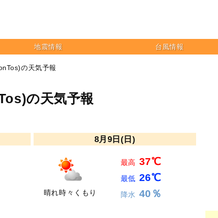
地震情報
台風情報
onTos)の天気予報
nTos)の天気予報
8月9日(日)
37℃
最高
26℃
最低
40％
晴れ時々くもり
降水