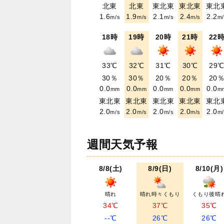
北東
北東
東北東
東北東
東北
1.6
1.9
2.1
2.4
2.2
m/s
m/s
m/s
m/s
m/
18時
19時
20時
21時
22
33℃
32℃
31℃
30℃
29
30％
30％
20％
20％
20
0.0
0.0
0.0
0.0
0.0
mm
mm
mm
mm
m
東北東
東北東
東北東
東北東
東北
2.0
2.0
2.0
2.0
2.0
m/s
m/s
m/s
m/s
m/
週間天気予報
8/8(土)
8/9(日)
8/10(月)
晴れ
晴れ時々くもり
くもり後晴
34℃
37℃
35℃
--℃
26℃
26℃