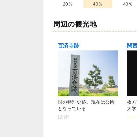
20％
40％
40％
周辺の観光地
百済寺跡
国の特別史跡。現在は公園
枚方
となっている
大学
[史跡]
[大学