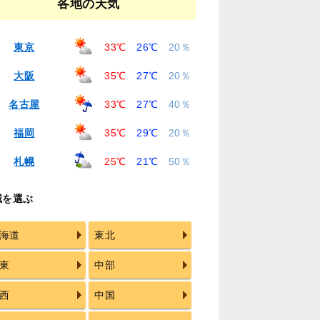
各地の天気
東京
33℃
26℃
20％
大阪
35℃
27℃
20％
名古屋
33℃
27℃
40％
福岡
35℃
29℃
20％
札幌
25℃
21℃
50％
域を選ぶ
海道
東北
東
中部
西
中国