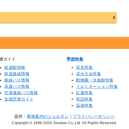
通ガイド
季節特集
鉄道駅情報
花見特集
鉄道路線情報
花火大会特集
路線バス情報
動物園・水族館特集
高速バス情報
イルミネーション特集
空港連絡バス情報
紅葉特集
全国空港ガイド
初詣特集
温泉特集
提供：
乗換案内のジョルダン
｜
プライバシーポリシー
Copyright © 1996
-2026 Jorudan Co.,Ltd. All Rights Reserved.