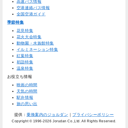
高速バス情報
空港連絡バス情報
全国空港ガイド
季節特集
花見特集
花火大会特集
動物園・水族館特集
イルミネーション特集
紅葉特集
初詣特集
温泉特集
お役立ち情報
映画の時間
天気の時間
駅弁情報
旅の思い出
提供：
乗換案内のジョルダン
｜
プライバシーポリシー
Copyright © 1996
-2026 Jorudan Co.,Ltd. All Rights Reserved.