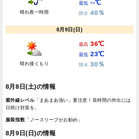
--℃
最低
40％
晴れ夜一時雨
降水
8月9日(日)
36℃
最高
23℃
最低
30％
晴れ後くもり
降水
8月8日(土)の情報
紫外線レベル
「まあまあ強い」要注意！長時間の外出には
日焼け対策を。
服装指数
「ノースリーブがお勧め」
8月9日(日)の情報