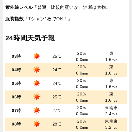
紫外線レベル
「普通」比較的弱いが、油断は禁物。
服装指数
「Tシャツ1枚でOK！」
24時間天気予報
20％
東
03時
25℃
0.0
1.6
mm
m/s
20％
東
04時
24℃
0.0
1.6
mm
m/s
20％
東
05時
24℃
0.0
1.6
mm
m/s
20％
東
06時
25℃
0.0
1.6
mm
m/s
20％
東南東
07時
27℃
0.0
2.4
mm
m/s
20％
東南東
08時
28℃
0.0
3.2
mm
m/s