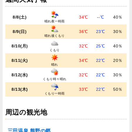
8/8(土)
34℃
--℃
40％
晴れ夜一時雨
8/9(日)
36℃
23℃
30％
晴れ後くもり
8/10(月)
32℃
25℃
40％
くもり
8/11(火)
34℃
22℃
20％
晴れ
8/12(水)
32℃
22℃
30％
くもり時々晴れ
8/13(木)
33℃
22℃
50％
くもり一時雨
周辺の観光地
三田温泉 熊野の郷