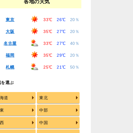
各地の天気
東京
33℃
26℃
20％
大阪
35℃
27℃
20％
名古屋
33℃
27℃
40％
福岡
35℃
29℃
20％
札幌
25℃
21℃
50％
域を選ぶ
海道
東北
東
中部
西
中国