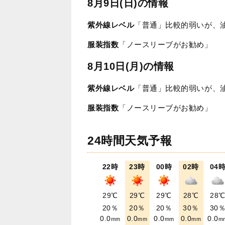
8月9日(日)の情報
紫外線レベル
「普通」比較的弱いが、
服装指数
「ノースリーブがお勧め」
8月10日(月)の情報
紫外線レベル
「普通」比較的弱いが、
服装指数
「ノースリーブがお勧め」
24時間天気予報
22時
23時
00時
02時
04
29℃
29℃
29℃
28℃
28
20％
20％
20％
30％
30
0.0
0.0
0.0
0.0
0.0
mm
mm
mm
mm
m