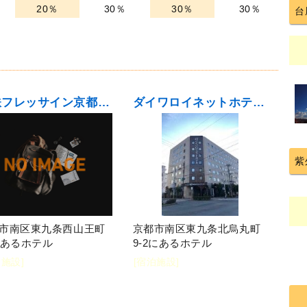
20％
30％
30％
30％
台
相鉄フレッサイン京都駅八条口
ダイワロイネットホテル京都八条口
紫
市南区東九条西山王町
京都市南区東九条北烏丸町
にあるホテル
9-2にあるホテル
泊施設]
[宿泊施設]