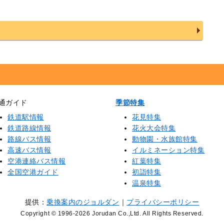
通ガイド
季節特集
鉄道駅情報
花見特集
鉄道路線情報
花火大会特集
路線バス情報
動物園・水族館特集
高速バス情報
イルミネーション特集
空港連絡バス情報
紅葉特集
全国空港ガイド
初詣特集
温泉特集
提供：
乗換案内のジョルダン
｜
プライバシーポリシー
Copyright © 1996
-2026 Jorudan Co.,Ltd. All Rights Reserved.