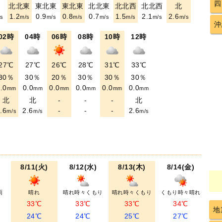
四
東
北北東
東北東
東北東
北北東
北北西
北北西
北
1.2
0.9
0.8
0.7
1.5
2.1
2.6
s
m/s
m/s
m/s
m/s
m/s
m/s
m/s
沖
02時
04時
06時
08時
10時
12時
27℃
27℃
26℃
28℃
31℃
33℃
30％
30％
20％
30％
30％
30％
.0
0.0
0.0
0.0
0.0
0.0
mm
mm
mm
mm
mm
mm
北
北
-
-
-
北
.6
2.6
-
-
-
2.6
m/s
m/s
m/s
8/11(火)
8/12(水)
8/13(木)
8/14(金)
雨
晴れ
晴れ時々くもり
晴れ時々くもり
くもり時々晴れ
33℃
33℃
33℃
34℃
地
24℃
24℃
25℃
27℃