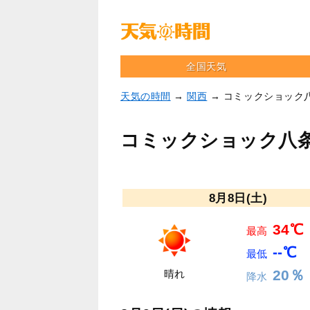
全国天気
天気の時間
→
関西
→ コミックショック
コミックショック八
8月8日(土)
34℃
最高
--℃
最低
20％
晴れ
降水