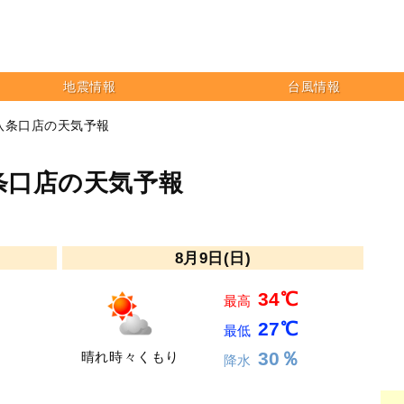
地震情報
台風情報
八条口店の天気予報
条口店の天気予報
8月9日(日)
34℃
最高
27℃
最低
30％
晴れ時々くもり
降水