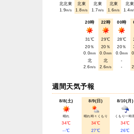
北北東
北東
北東
北東
北
1.9
1.8
1.7
1.6
1.4
m/s
m/s
m/s
m/s
m/
20時
22時
00時
31℃
29℃
28℃
20％
20％
20％
0.0
0.0
0.0
0
mm
mm
mm
北
北
-
2.6
2.6
-
2
m/s
m/s
週間天気予報
8/8(土)
8/9(日)
8/10(月)
晴れ
晴れ時々くもり
くもり一時
34℃
34℃
34℃
--℃
27℃
26℃