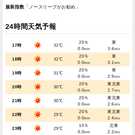
服装指数
「ノースリーブがお勧め」
24時間天気予報
20％
東
17時
32℃
0.0
3.4
mm
m/s
20％
東
18時
32℃
0.0
3.1
mm
m/s
20％
東
19時
31℃
0.0
2.9
mm
m/s
20％
東北東
20時
30℃
0.0
2.7
mm
m/s
20％
東北東
21時
30℃
0.0
2.6
mm
m/s
20％
東北東
22時
29℃
0.0
2.4
mm
m/s
10％
北東
23時
29℃
0.0
2.2
mm
m/s