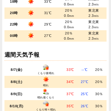
18時
33℃
0.0
2.3
mm
m/s
20％
東北東
20時
31℃
0.0
2.3
mm
m/s
20％
東北東
22時
29℃
0.0
2.3
mm
m/s
20％
東北東
00時
27℃
0.0
2.3
mm
m/s
週間天気予報
8/7(金)
33℃
--℃
20％
くもり後晴れ
8/8(土)
34℃
27℃
20％
晴れ
8/9(日)
37℃
25℃
30％
晴れ後くもり
8/10(月)
35℃
26℃
30％
くもり時々晴れ