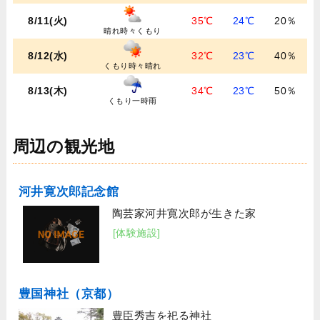
8/11(火)
35℃
24℃
20％
晴れ時々くもり
8/12(水)
32℃
23℃
40％
くもり時々晴れ
8/13(木)
34℃
23℃
50％
くもり一時雨
周辺の観光地
河井寛次郎記念館
陶芸家河井寛次郎が生きた家
[体験施設]
豊国神社（京都）
豊臣秀吉を祀る神社