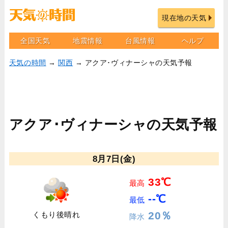
現在地の天気
全国天気
地震情報
台風情報
ヘルプ
天気の時間
→
関西
→ アクア･ヴィナーシャの天気予報
アクア･ヴィナーシャの天気予報
8月7日(金)
33℃
最高
--℃
最低
20％
くもり後晴れ
降水