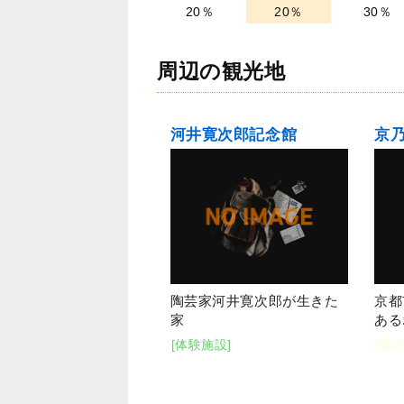
20％
20％
30％
周辺の観光地
河井寛次郎記念館
京
陶芸家河井寛次郎が生きた
京都
家
ある
[体験施設]
[宿