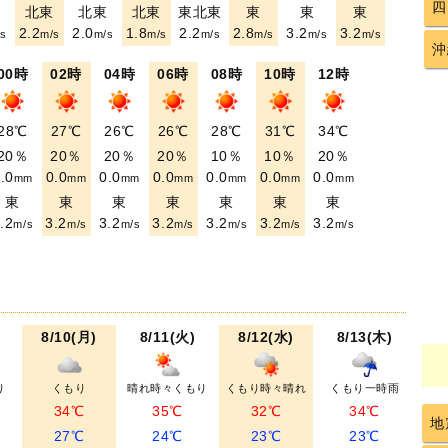
四
東
北東
北東
北東
東北東
東
東
東
2.2
2.0
1.8
2.2
2.8
3.2
3.2
s
m/s
m/s
m/s
m/s
m/s
m/s
m/s
沖
00時
02時
04時
06時
08時
10時
12時
28℃
27℃
26℃
26℃
28℃
31℃
34℃
20％
20％
20％
20％
10％
10％
20％
.0
0.0
0.0
0.0
0.0
0.0
0.0
mm
mm
mm
mm
mm
mm
mm
東
東
東
東
東
東
東
.2
3.2
3.2
3.2
3.2
3.2
3.2
m/s
m/s
m/s
m/s
m/s
m/s
m/s
8/10(月)
8/11(火)
8/12(水)
8/13(木)
り
くもり
晴れ時々くもり
くもり時々晴れ
くもり一時雨
34℃
35℃
32℃
34℃
地
27℃
24℃
23℃
23℃