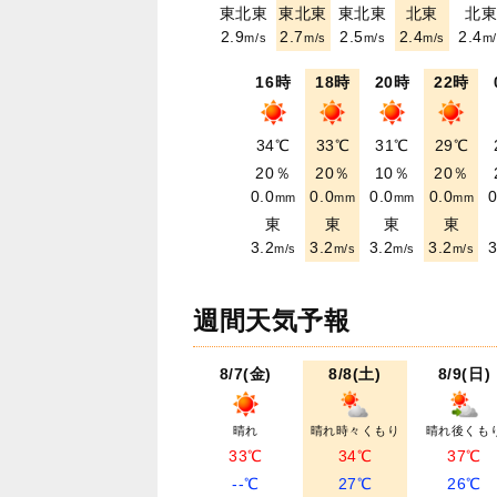
東北東
東北東
東北東
北東
北
2.9
2.7
2.5
2.4
2.4
m/s
m/s
m/s
m/s
m/
16時
18時
20時
22時
34℃
33℃
31℃
29℃
20％
20％
10％
20％
0.0
0.0
0.0
0.0
0
mm
mm
mm
mm
東
東
東
東
3.2
3.2
3.2
3.2
3
m/s
m/s
m/s
m/s
週間天気予報
8/7(金)
8/8(土)
8/9(日)
晴れ
晴れ時々くもり
晴れ後くも
33℃
34℃
37℃
--℃
27℃
26℃