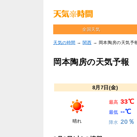
全国天気
天気の時間
→
関西
→ 岡本陶房の天気予
岡本陶房の天気予報
8月7日(金)
33℃
最高
--℃
最低
20％
晴れ
降水