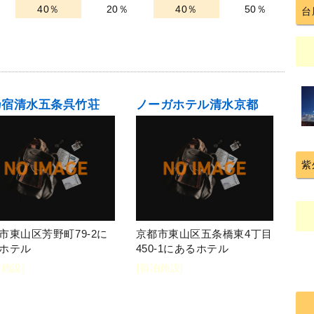
40％
20％
40％
50％
台
乃宿清水五条呉竹荘
ノーガホテル清水京都
紫
市東山区芳野町79-2に
京都市東山区五条橋東4丁目
ホテル
450-1にあるホテル
泊施設]
[宿泊施設]