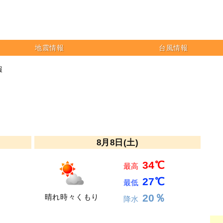
地震情報
台風情報
報
8月8日(土)
34℃
最高
27℃
最低
20％
晴れ時々くもり
降水