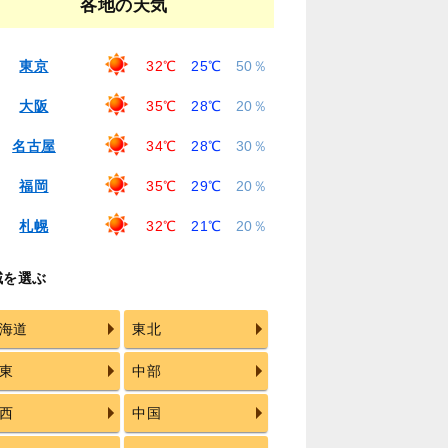
各地の天気
東京
32℃
25℃
50％
大阪
35℃
28℃
20％
名古屋
34℃
28℃
30％
福岡
35℃
29℃
20％
札幌
32℃
21℃
20％
域を選ぶ
海道
東北
東
中部
西
中国