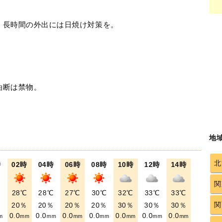
！長時間の外出には日焼け対策を。
油断は禁物。
地
北
時
02時
04時
06時
08時
10時
12時
14時
関
℃
28℃
28℃
27℃
30℃
32℃
33℃
33℃
関
％
20％
20％
20％
20％
30％
30％
30％
0.0
0.0
0.0
0.0
0.0
0.0
0.0
m
mm
mm
mm
mm
mm
mm
mm