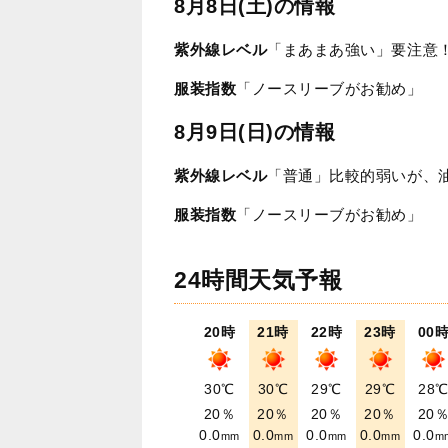
8月8日(土)の情報
紫外線レベル
「まあまあ強い」要注意
服装指数
「ノースリーブがお勧め」
8月9日(日)の情報
紫外線レベル
「普通」比較的弱いが、
服装指数
「ノースリーブがお勧め」
24時間天気予報
20時
21時
22時
23時
00
30℃
30℃
29℃
29℃
28
20％
20％
20％
20％
20
0.0
0.0
0.0
0.0
0.0
mm
mm
mm
mm
m