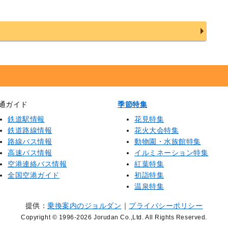
通ガイド
季節特集
鉄道駅情報
花見特集
鉄道路線情報
花火大会特集
路線バス情報
動物園・水族館特集
高速バス情報
イルミネーション特集
空港連絡バス情報
紅葉特集
全国空港ガイド
初詣特集
温泉特集
提供：
乗換案内のジョルダン
｜
プライバシーポリシー
Copyright © 1996
-2026 Jorudan Co.,Ltd. All Rights Reserved.