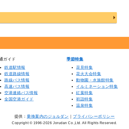
通ガイド
季節特集
鉄道駅情報
花見特集
鉄道路線情報
花火大会特集
路線バス情報
動物園・水族館特集
高速バス情報
イルミネーション特集
空港連絡バス情報
紅葉特集
全国空港ガイド
初詣特集
温泉特集
提供：
乗換案内のジョルダン
｜
プライバシーポリシー
Copyright © 1996
-2026 Jorudan Co.,Ltd. All Rights Reserved.