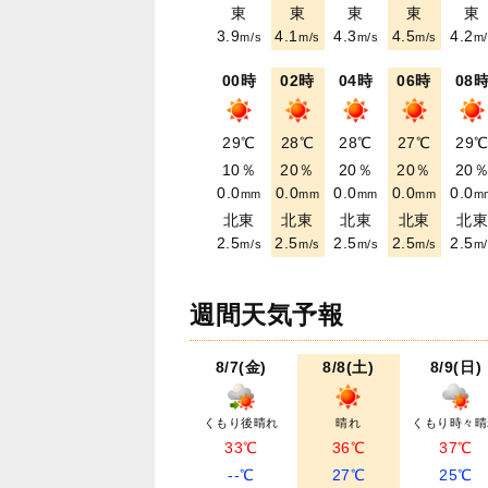
東
東
東
東
東
3.9
4.1
4.3
4.5
4.2
m/s
m/s
m/s
m/s
m/
00時
02時
04時
06時
08
29℃
28℃
28℃
27℃
29
10％
20％
20％
20％
20
0.0
0.0
0.0
0.0
0.0
mm
mm
mm
mm
m
北東
北東
北東
北東
北
2.5
2.5
2.5
2.5
2.5
m/s
m/s
m/s
m/s
m/
週間天気予報
8/7(金)
8/8(土)
8/9(日)
くもり後晴れ
晴れ
くもり時々晴
33℃
36℃
37℃
--℃
27℃
25℃