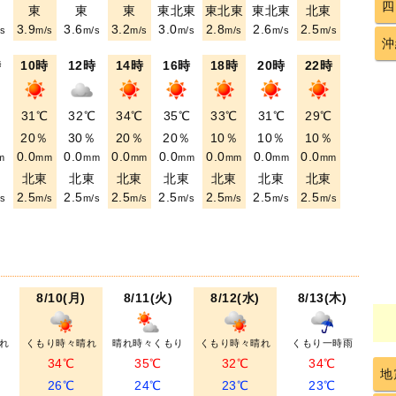
四
東
東
東
東北東
東北東
東北東
北東
3.9
3.6
3.2
3.0
2.8
2.6
2.5
s
m/s
m/s
m/s
m/s
m/s
m/s
m/s
沖
時
10時
12時
14時
16時
18時
20時
22時
℃
31℃
32℃
34℃
35℃
33℃
31℃
29℃
％
20％
30％
20％
20％
10％
10％
10％
0.0
0.0
0.0
0.0
0.0
0.0
0.0
m
mm
mm
mm
mm
mm
mm
mm
東
北東
北東
北東
北東
北東
北東
北東
2.5
2.5
2.5
2.5
2.5
2.5
2.5
s
m/s
m/s
m/s
m/s
m/s
m/s
m/s
8/10(月)
8/11(火)
8/12(水)
8/13(木)
れ
くもり時々晴れ
晴れ時々くもり
くもり時々晴れ
くもり一時雨
34℃
35℃
32℃
34℃
地
26℃
24℃
23℃
23℃