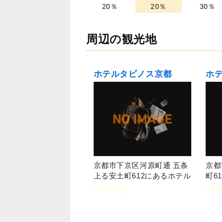
20％
20％
30％
周辺の観光地
ホテルタビノス京都
京都市下京区河原町通 五条
京都
上る安土町612にあるホテル
町6
[宿泊施設]
[宿