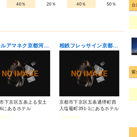
40％
20％
40％
50％
台
ホテルアマネク京都河原町五条
相鉄フレッサイン京都清水五条
紫
市下京区五条上る安土
京都市下京区五条通堺町西
16にあるホテル
入塩竈町391-1にあるホテル
泊施設]
[宿泊施設]