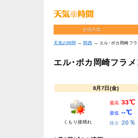
全国天気
天気の時間
→
関西
→ エル･ポカ岡崎フ
エル･ポカ岡崎フラ
8月7日(金)
33℃
最高
--℃
最低
20％
くもり後晴れ
降水