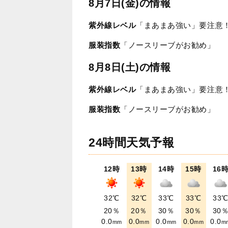
8月7日(金)の情報
紫外線レベル
「まあまあ強い」要注意
服装指数
「ノースリーブがお勧め」
8月8日(土)の情報
紫外線レベル
「まあまあ強い」要注意
服装指数
「ノースリーブがお勧め」
24時間天気予報
12時
13時
14時
15時
16
32℃
32℃
33℃
33℃
33
20％
20％
30％
30％
30
0.0
0.0
0.0
0.0
0.0
mm
mm
mm
mm
m