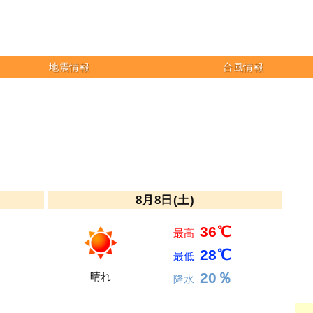
地震情報
台風情報
8月8日(土)
36℃
最高
28℃
最低
20％
晴れ
降水