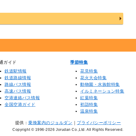
通ガイド
季節特集
鉄道駅情報
花見特集
鉄道路線情報
花火大会特集
路線バス情報
動物園・水族館特集
高速バス情報
イルミネーション特集
空港連絡バス情報
紅葉特集
全国空港ガイド
初詣特集
温泉特集
提供：
乗換案内のジョルダン
｜
プライバシーポリシー
Copyright © 1996
-2026 Jorudan Co.,Ltd. All Rights Reserved.