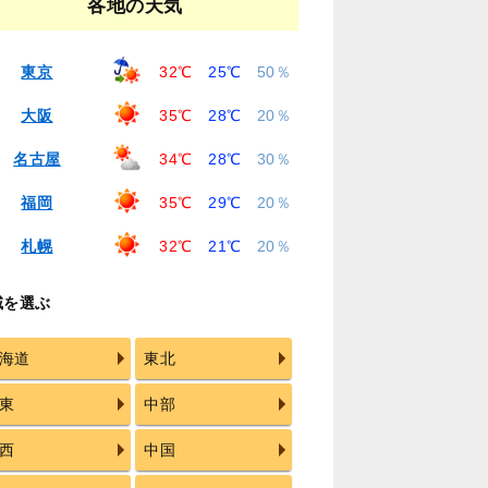
各地の天気
東京
32℃
25℃
50％
大阪
35℃
28℃
20％
名古屋
34℃
28℃
30％
福岡
35℃
29℃
20％
札幌
32℃
21℃
20％
域を選ぶ
海道
東北
東
中部
西
中国