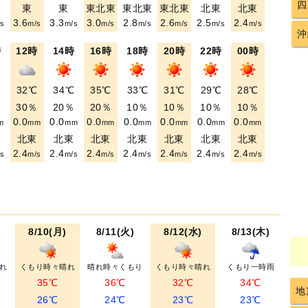
四
東
東
東北東
東北東
東北東
北東
北東
3.6
3.3
3.0
2.8
2.6
2.5
2.4
s
m/s
m/s
m/s
m/s
m/s
m/s
m/s
沖
時
12時
14時
16時
18時
20時
22時
00時
℃
32℃
34℃
35℃
33℃
31℃
29℃
28℃
％
30％
20％
20％
10％
10％
10％
10％
0.0
0.0
0.0
0.0
0.0
0.0
0.0
m
mm
mm
mm
mm
mm
mm
mm
東
北東
北東
北東
北東
北東
北東
北東
2.4
2.4
2.4
2.4
2.4
2.4
2.4
s
m/s
m/s
m/s
m/s
m/s
m/s
m/s
8/10(月)
8/11(火)
8/12(水)
8/13(木)
れ
くもり時々晴れ
晴れ時々くもり
くもり時々晴れ
くもり一時雨
35℃
36℃
32℃
34℃
地
26℃
24℃
23℃
23℃