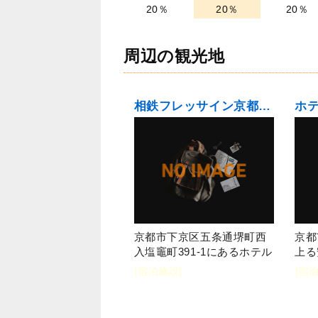
20％
20％
20％
周辺の観光地
相鉄フレッサイン京都清水五条
ホ
京都市下京区五条通堺町西
京都
入塩竈町391-1にあるホテル
上る
[宿泊施設]
[宿