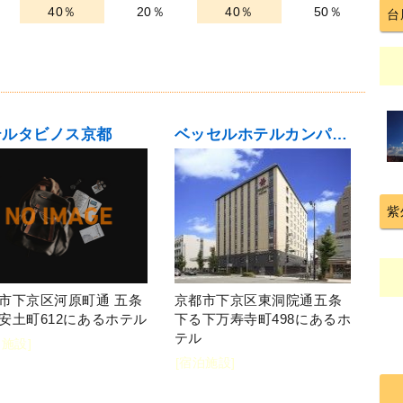
40％
20％
40％
50％
台
テルタビノス京都
ベッセルホテルカンパーナ京都五条
紫
市下京区河原町通 五条
京都市下京区東洞院通五条
安土町612にあるホテル
下る下万寿寺町498にあるホ
テル
泊施設]
[宿泊施設]