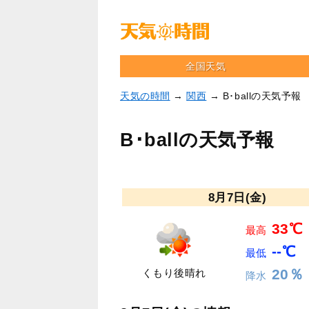
全国天気
天気の時間
→
関西
→ B･ballの天気予報
B･ballの天気予報
8月7日(金)
33℃
最高
--℃
最低
20％
くもり後晴れ
降水