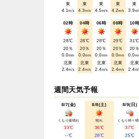
東
東
東
東
東
4.1
4.3
4.5
4.2
3.9
m/s
m/s
m/s
m/s
m/
02時
04時
06時
08時
10
28℃
28℃
28℃
29℃
31
20％
20％
20％
20％
20
0.0
0.0
0.0
0.0
0.0
mm
mm
mm
mm
m
北東
北東
北東
北東
北
2.4
2.4
2.4
2.4
2.4
m/s
m/s
m/s
m/s
m/
週間天気予報
8/7(金)
8/8(土)
8/9(日)
くもり後晴れ
晴れ
くもり時々晴
33℃
36℃
37℃
--℃
28℃
25℃