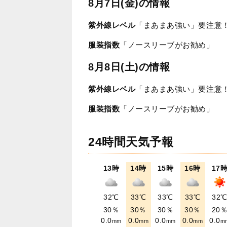
8月7日(金)の情報
紫外線レベル
「まあまあ強い」要注意
服装指数
「ノースリーブがお勧め」
8月8日(土)の情報
紫外線レベル
「まあまあ強い」要注意
服装指数
「ノースリーブがお勧め」
24時間天気予報
13時
14時
15時
16時
17
32℃
33℃
33℃
33℃
32
30％
30％
30％
30％
20
0.0
0.0
0.0
0.0
0.0
mm
mm
mm
mm
m