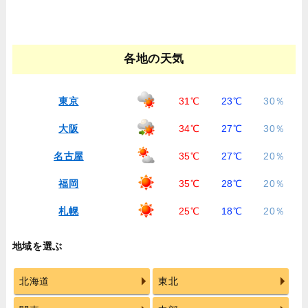
各地の天気
東京
31℃
23℃
30％
大阪
34℃
27℃
30％
名古屋
35℃
27℃
20％
福岡
35℃
28℃
20％
札幌
25℃
18℃
20％
地域を選ぶ
北海道
東北