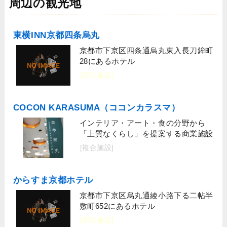
周辺の観光地
東横INN京都四条烏丸
京都市下京区四条通烏丸東入長刀鉾町
28にあるホテル
[宿泊施設]
COCON KARASUMA（ココンカラスマ）
インテリア・アート・食の分野から
「上質なくらし」を提案する商業施設
[複合施設]
からすま京都ホテル
京都市下京区烏丸通綾小路下る二帖半
敷町652にあるホテル
[宿泊施設]