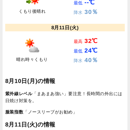
--℃
最低
30％
くもり後晴れ
降水
8月11日(火)
32℃
最高
24℃
最低
40％
晴れ時々くもり
降水
8月10日(月)の情報
紫外線レベル
「まあまあ強い」要注意！長時間の外出には
日焼け対策を。
服装指数
「ノースリーブがお勧め」
8月11日(火)の情報