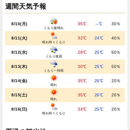
週間天気予報
8/10(月)
35℃
--℃
30％
くもり後晴れ
8/11(火)
32℃
24℃
40％
晴れ時々くもり
8/12(水)
28℃
25℃
60％
くもり後雨
8/13(木)
30℃
25℃
50％
くもり一時雨
8/14(金)
35℃
26℃
20％
晴れ
8/15(土)
35℃
26℃
20％
晴れ
8/16(日)
34℃
25℃
20％
晴れ時々くもり