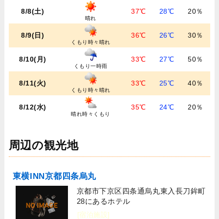
8/8(土)
37℃
28℃
20％
晴れ
8/9(日)
36℃
26℃
30％
くもり時々晴れ
8/10(月)
33℃
27℃
50％
くもり一時雨
8/11(火)
33℃
25℃
40％
くもり時々晴れ
8/12(水)
35℃
24℃
20％
晴れ時々くもり
周辺の観光地
東横INN京都四条烏丸
京都市下京区四条通烏丸東入長刀鉾町
28にあるホテル
[宿泊施設]