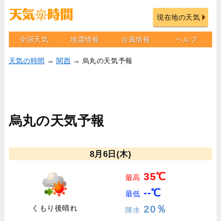
現在地の天気
全国天気
地震情報
台風情報
ヘルプ
天気の時間
→
関西
→ 烏丸の天気予報
烏丸の天気予報
8月6日(木)
35℃
最高
--℃
最低
20％
くもり後晴れ
降水