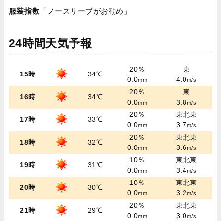
服装指数
「ノースリーブがお勧め」
24時間天気予報
20％
東
15時
34℃
0.0
4.0
mm
m/s
20％
東
16時
34℃
0.0
3.8
mm
m/s
20％
東北東
17時
33℃
0.0
3.7
mm
m/s
20％
東北東
18時
32℃
0.0
3.6
mm
m/s
10％
東北東
19時
31℃
0.0
3.4
mm
m/s
10％
東北東
20時
30℃
0.0
3.2
mm
m/s
20％
東北東
21時
29℃
0.0
3.0
mm
m/s