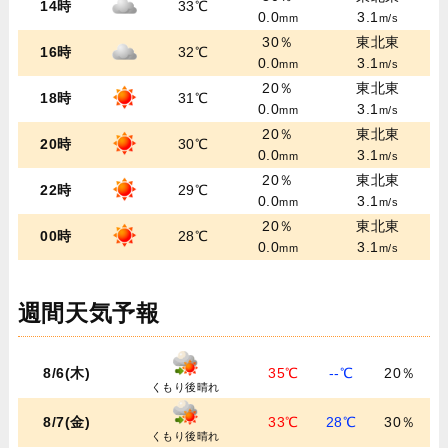
14時
33℃
0.0
3.1
mm
m/s
30％
東北東
16時
32℃
0.0
3.1
mm
m/s
20％
東北東
18時
31℃
0.0
3.1
mm
m/s
20％
東北東
20時
30℃
0.0
3.1
mm
m/s
20％
東北東
22時
29℃
0.0
3.1
mm
m/s
20％
東北東
00時
28℃
0.0
3.1
mm
m/s
週間天気予報
8/6(木)
35℃
--℃
20％
くもり後晴れ
8/7(金)
33℃
28℃
30％
くもり後晴れ