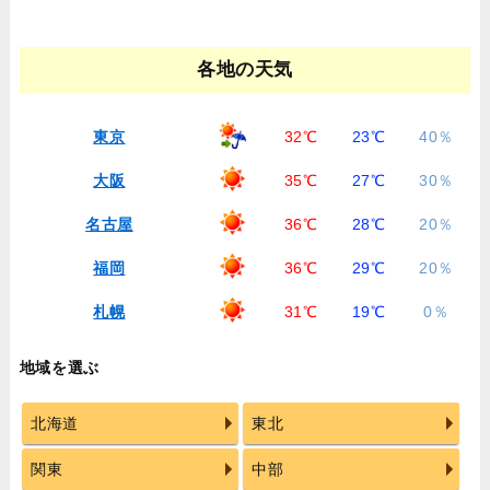
各地の天気
東京
32℃
23℃
40％
大阪
35℃
27℃
30％
名古屋
36℃
28℃
20％
福岡
36℃
29℃
20％
札幌
31℃
19℃
0％
地域を選ぶ
北海道
東北
関東
中部