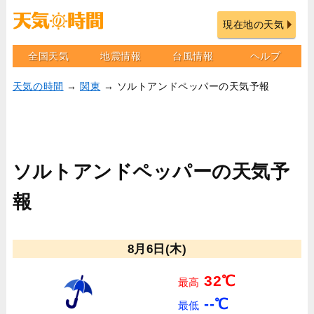
現在地の天気
全国天気
地震情報
台風情報
ヘルプ
天気の時間
→
関東
→ ソルトアンドペッパーの天気予報
ソルトアンドペッパーの天気予
報
8月6日(木)
32℃
最高
--℃
最低