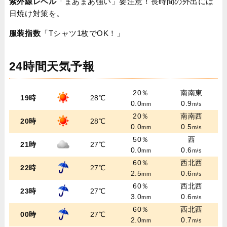
紫外線レベル
「まあまあ強い」要注意！長時間の外出には
日焼け対策を。
服装指数
「Tシャツ1枚でOK！」
24時間天気予報
20％
南南東
19時
28℃
0.0
0.9
mm
m/s
20％
南南西
20時
28℃
0.0
0.5
mm
m/s
50％
西
21時
27℃
0.0
0.6
mm
m/s
60％
西北西
22時
27℃
2.5
0.6
mm
m/s
60％
西北西
23時
27℃
3.0
0.6
mm
m/s
60％
西北西
00時
27℃
2.0
0.7
mm
m/s