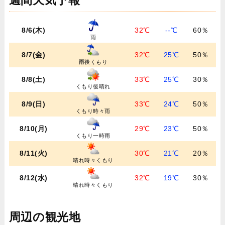
週間天気予報
8/6(木)
32℃
--℃
60％
雨
8/7(金)
32℃
25℃
50％
雨後くもり
8/8(土)
33℃
25℃
30％
くもり後晴れ
8/9(日)
33℃
24℃
50％
くもり時々雨
8/10(月)
29℃
23℃
50％
くもり一時雨
8/11(火)
30℃
21℃
20％
晴れ時々くもり
8/12(水)
32℃
19℃
30％
晴れ時々くもり
周辺の観光地