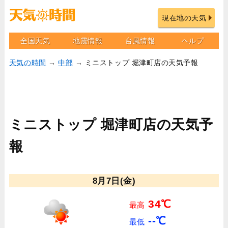
現在地の天気
全国天気
地震情報
台風情報
ヘルプ
天気の時間
→
中部
→ ミニストップ 堀津町店の天気予報
ミニストップ 堀津町店の天気予
報
8月7日(金)
34℃
最高
--℃
最低