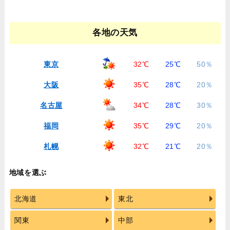
各地の天気
東京
32℃
25℃
50％
大阪
35℃
28℃
20％
名古屋
34℃
28℃
30％
福岡
35℃
29℃
20％
札幌
32℃
21℃
20％
地域を選ぶ
北海道
東北
関東
中部