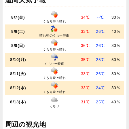
週間天気予報
8/7(金)
34℃
--℃
30％
くもり時々晴れ
8/8(土)
33℃
26℃
40％
晴れ朝のうち一時雨
8/9(日)
36℃
26℃
30％
くもり時々晴れ
8/10(月)
35℃
25℃
50％
くもり一時雨
8/11(火)
33℃
26℃
30％
くもり時々晴れ
8/12(水)
33℃
24℃
30％
くもり時々晴れ
8/13(木)
31℃
25℃
40％
くもり
周辺の観光地