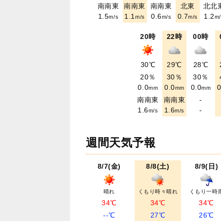
南南東
南南東
南南東
北東
北北
1.5
1.1
0.6
0.7
1.2
m/s
m/s
m/s
m/s
m/
20時
22時
00時
30℃
29℃
28℃
20％
30％
30％
0.0
0.0
0.0
0
mm
mm
mm
南南東
南南東
-
1.6
1.6
-
m/s
m/s
週間天気予報
8/7(金)
8/8(土)
8/9(日)
晴れ
くもり時々晴れ
くもり一時
34℃
34℃
34℃
--℃
27℃
26℃