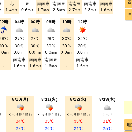
四
東
北
東
南南東
南南東
南南東
南南東
南南東
1.4
0.6
1.7
2.8
2.7
2.3
1.6
s
m/s
m/s
m/s
m/s
m/s
m/s
m/s
沖
02時
04時
06時
08時
10時
12時
28℃
27℃
27℃
28℃
30℃
32℃
40％
30％
30％
30％
30％
20％
.0
0.0
0.0
0.0
0.0
0.0
mm
mm
mm
mm
mm
mm
-
南南東
南南東
南南東
-
南南東
-
1.6
1.6
1.6
-
1.6
m/s
m/s
m/s
m/s
8/10(月)
8/11(火)
8/12(水)
8/13(木)
雨
くもり時々晴れ
くもり時々晴れ
くもり時々晴れ
くもり
34℃
33℃
33℃
31℃
地
27℃
26℃
24℃
25℃