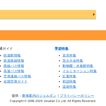
通ガイド
季節特集
鉄道駅情報
花見特集
鉄道路線情報
花火大会特集
路線バス情報
動物園・水族館特集
高速バス情報
イルミネーション特集
空港連絡バス情報
紅葉特集
全国空港ガイド
初詣特集
温泉特集
提供：
乗換案内のジョルダン
｜
プライバシーポリシー
Copyright © 1996
-2026 Jorudan Co.,Ltd. All Rights Reserved.