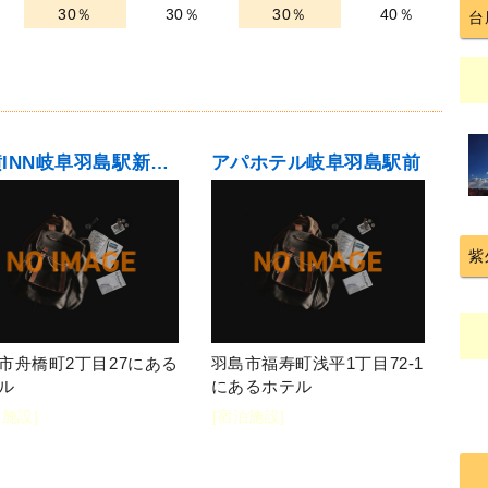
30％
30％
30％
40％
台
東横INN岐阜羽島駅新幹線南口
アパホテル岐阜羽島駅前
紫
市舟橋町2丁目27にある
羽島市福寿町浅平1丁目72-1
ル
にあるホテル
泊施設]
[宿泊施設]