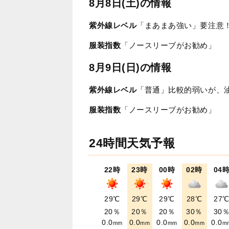
8月8日(土)の情報
紫外線レベル
「まあまあ強い」要注意
服装指数
「ノースリーブがお勧め」
8月9日(日)の情報
紫外線レベル
「普通」比較的弱いが、
服装指数
「ノースリーブがお勧め」
24時間天気予報
22時
23時
00時
02時
04
29℃
29℃
29℃
28℃
27
20％
20％
20％
30％
30
0.0
0.0
0.0
0.0
0.0
mm
mm
mm
mm
m