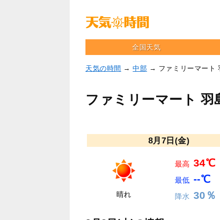
全国天気
天気の時間
→
中部
→ ファミリーマート
ファミリーマート 羽
8月7日(金)
34℃
最高
--℃
最低
30％
晴れ
降水