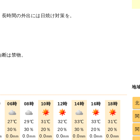
！長時間の外出には日焼け対策を。
油断は禁物。
地
北
時
06時
08時
10時
12時
14時
16時
18時
関
℃
27℃
29℃
31℃
32℃
33℃
33℃
31℃
関
％
30％
30％
20％
20％
30％
20％
20％
0.0
0.0
0.0
0.0
0.0
0.0
0.0
m
mm
mm
mm
mm
mm
mm
mm