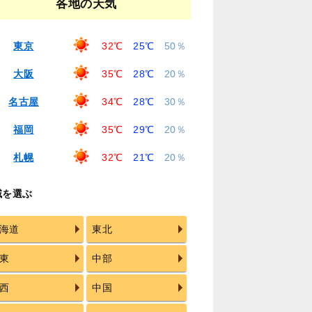
各地の天気
東京
32℃
25℃
50％
大阪
35℃
28℃
20％
名古屋
34℃
28℃
30％
福岡
35℃
29℃
20％
札幌
32℃
21℃
20％
域を選ぶ
海道
東北
東
中部
西
中国