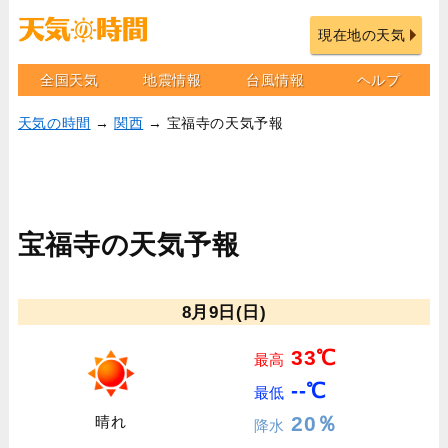
現在地の天気
全国天気
地震情報
台風情報
ヘルプ
天気の時間
→
関西
→ 宝福寺の天気予報
宝福寺の天気予報
8月9日(日)
33℃
最高
--℃
最低
20％
晴れ
降水