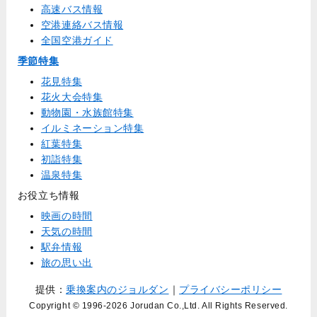
高速バス情報
空港連絡バス情報
全国空港ガイド
季節特集
花見特集
花火大会特集
動物園・水族館特集
イルミネーション特集
紅葉特集
初詣特集
温泉特集
お役立ち情報
映画の時間
天気の時間
駅弁情報
旅の思い出
提供：
乗換案内のジョルダン
｜
プライバシーポリシー
Copyright © 1996
-2026 Jorudan Co.,Ltd. All Rights Reserved.