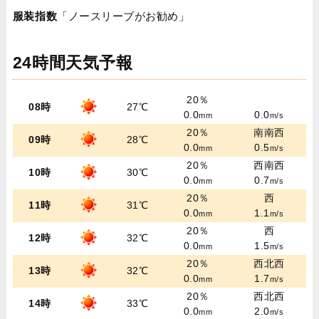
服装指数
「ノースリーブがお勧め」
24時間天気予報
20％
08時
27℃
0.0
0.0
mm
m/s
20％
南南西
09時
28℃
0.0
0.5
mm
m/s
20％
西南西
10時
30℃
0.0
0.7
mm
m/s
20％
西
11時
31℃
0.0
1.1
mm
m/s
20％
西
12時
32℃
0.0
1.5
mm
m/s
20％
西北西
13時
32℃
0.0
1.7
mm
m/s
20％
西北西
14時
33℃
0.0
2.0
mm
m/s