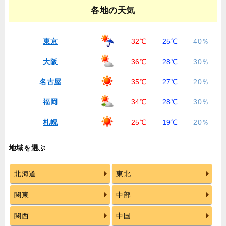
各地の天気
東京
32℃
25℃
40％
大阪
36℃
28℃
30％
名古屋
35℃
27℃
20％
福岡
34℃
28℃
30％
札幌
25℃
19℃
20％
地域を選ぶ
北海道
東北
関東
中部
関西
中国