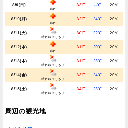
8/9(日)
33℃
--℃
20％
晴れ
8/10(月)
32℃
24℃
20％
晴れ
8/11(火)
30℃
22℃
20％
晴れ時々くもり
8/12(水)
31℃
20℃
20％
晴れ
8/13(木)
31℃
23℃
20％
晴れ時々くもり
8/14(金)
33℃
24℃
20％
晴れ時々くもり
8/15(土)
34℃
23℃
20％
晴れ時々くもり
周辺の観光地