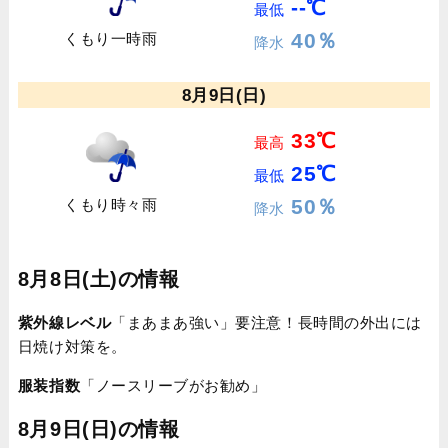
--℃
最低
40％
くもり一時雨
降水
8月9日(日)
33℃
最高
25℃
最低
50％
くもり時々雨
降水
8月8日(土)の情報
紫外線レベル
「まあまあ強い」要注意！長時間の外出には
日焼け対策を。
服装指数
「ノースリーブがお勧め」
8月9日(日)の情報