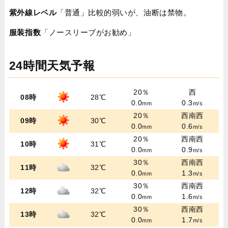
紫外線レベル
「普通」比較的弱いが、油断は禁物。
服装指数
「ノースリーブがお勧め」
24時間天気予報
20％
西
08時
28℃
0.0
0.3
mm
m/s
20％
西南西
09時
30℃
0.0
0.6
mm
m/s
20％
西南西
10時
31℃
0.0
0.9
mm
m/s
30％
西南西
11時
32℃
0.0
1.3
mm
m/s
30％
西南西
12時
32℃
0.0
1.6
mm
m/s
30％
西南西
13時
32℃
0.0
1.7
mm
m/s