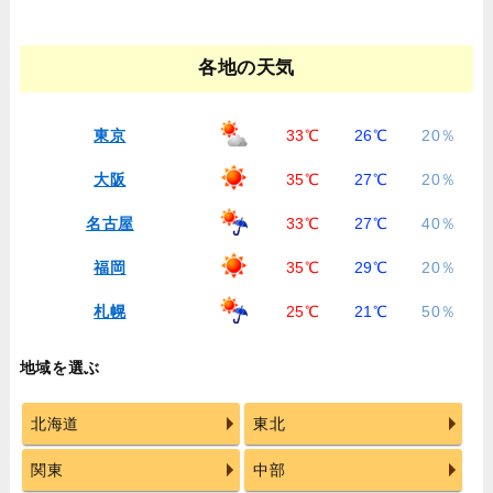
各地の天気
東京
33℃
26℃
20％
大阪
35℃
27℃
20％
名古屋
33℃
27℃
40％
福岡
35℃
29℃
20％
札幌
25℃
21℃
50％
地域を選ぶ
北海道
東北
関東
中部