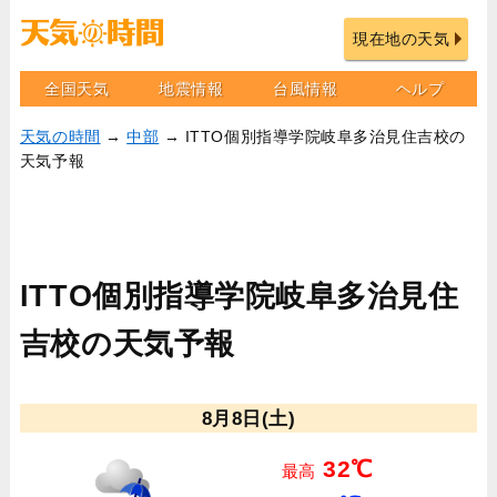
現在地の天気
全国天気
地震情報
台風情報
ヘルプ
天気の時間
→
中部
→ ITTO個別指導学院岐阜多治見住吉校の
天気予報
ITTO個別指導学院岐阜多治見住
吉校の天気予報
8月8日(土)
32℃
最高