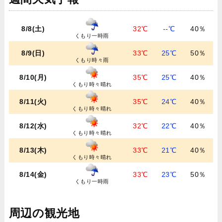
8/8(土)
32℃
--℃
40％
くもり一時雨
8/9(日)
33℃
25℃
50％
くもり時々雨
8/10(月)
35℃
25℃
40％
くもり時々晴れ
8/11(火)
35℃
24℃
40％
くもり時々晴れ
8/12(水)
32℃
22℃
40％
くもり時々晴れ
8/13(木)
33℃
21℃
40％
くもり時々晴れ
8/14(金)
33℃
23℃
50％
くもり一時雨
周辺の観光地