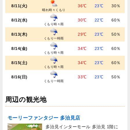
8/11(火)
36℃
23℃
30％
晴れ時々くもり
8/12(水)
30℃
22℃
60％
くもり時々雨
8/13(木)
29℃
23℃
50％
くもり一時雨
8/14(金)
34℃
23℃
60％
くもり時々雨
8/15(土)
34℃
23℃
60％
くもり時々雨
8/16(日)
33℃
23℃
50％
くもり一時雨
周辺の観光地
モーリーファンタジー 多治見店
多治見インターモール 多治見 1階に