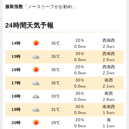
服装指数
「ノースリーブがお勧め」
24時間天気予報
20％
西南西
14時
35℃
0.0
2.3
mm
m/s
30％
西南西
15時
35℃
0.0
2.5
mm
m/s
20％
西南西
16時
35℃
0.0
2.2
mm
m/s
30％
南西
17時
35℃
0.0
2.1
mm
m/s
30％
南西
18時
33℃
0.0
2.0
mm
m/s
30％
南南西
19時
31℃
0.0
1.5
mm
m/s
20％
南
20時
29℃
0.0
1.1
mm
m/s