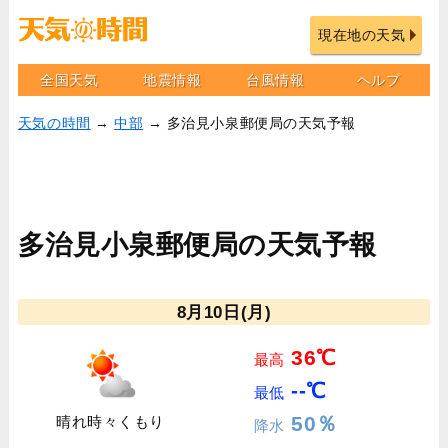
現在地の天気
全国天気
地震情報
台風情報
ヘルプ
天気の時間
→
中部
→ 多治見小泉郵便局の天気予報
多治見小泉郵便局の天気予報
8月10日(月)
36℃
最高
--℃
最低
50％
晴れ時々くもり
降水