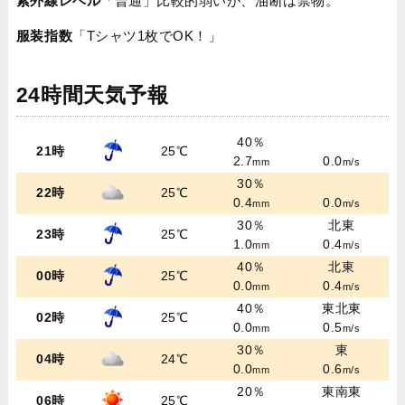
紫外線レベル
「普通」比較的弱いが、油断は禁物。
服装指数
「Tシャツ1枚でOK！」
24時間天気予報
40％
21時
25℃
2.7
0.0
mm
m/s
30％
22時
25℃
0.4
0.0
mm
m/s
30％
北東
23時
25℃
1.0
0.4
mm
m/s
40％
北東
00時
25℃
0.0
0.4
mm
m/s
40％
東北東
02時
25℃
0.0
0.5
mm
m/s
30％
東
04時
24℃
0.0
0.6
mm
m/s
20％
東南東
06時
25℃