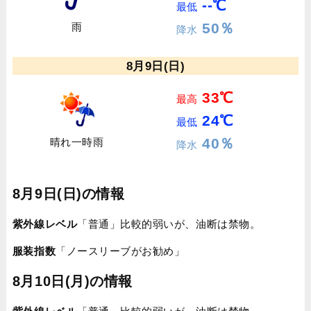
--℃
最低
50％
雨
降水
8月9日(日)
33℃
最高
24℃
最低
40％
晴れ一時雨
降水
8月9日(日)の情報
紫外線レベル
「普通」比較的弱いが、油断は禁物。
服装指数
「ノースリーブがお勧め」
8月10日(月)の情報