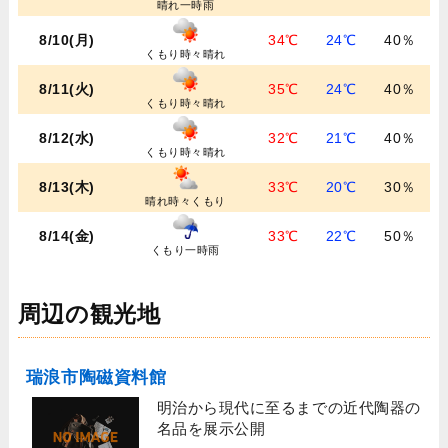
晴れ一時雨
8/10(月)
34℃
24℃
40％
くもり時々晴れ
8/11(火)
35℃
24℃
40％
くもり時々晴れ
8/12(水)
32℃
21℃
40％
くもり時々晴れ
8/13(木)
33℃
20℃
30％
晴れ時々くもり
8/14(金)
33℃
22℃
50％
くもり一時雨
周辺の観光地
瑞浪市陶磁資料館
明治から現代に至るまでの近代陶器の
名品を展示公開