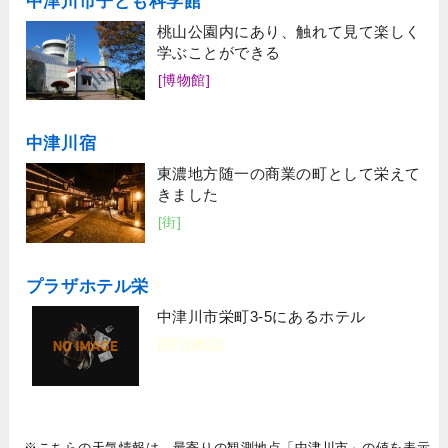
中津川市子ども科学館
桃山公園内にあり、触れて見て楽しく
学ぶことができる
[博物館]
中津川宿
東濃地方随一の商業の町として栄えて
きました
[街]
プラザホテル栄
中津川市栄町3-5にあるホテル
[宿泊施設]
※こちらの天気情報は、最寄りの観測地点「中津川市」の値を表示