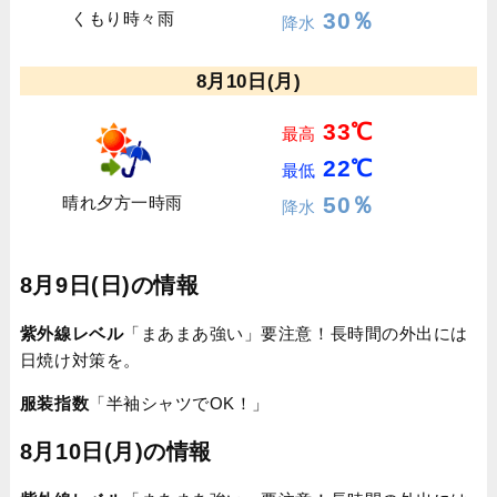
30％
くもり時々雨
降水
8月10日(月)
33℃
最高
22℃
最低
50％
晴れ夕方一時雨
降水
8月9日(日)の情報
紫外線レベル
「まあまあ強い」要注意！長時間の外出には
日焼け対策を。
服装指数
「半袖シャツでOK！」
8月10日(月)の情報