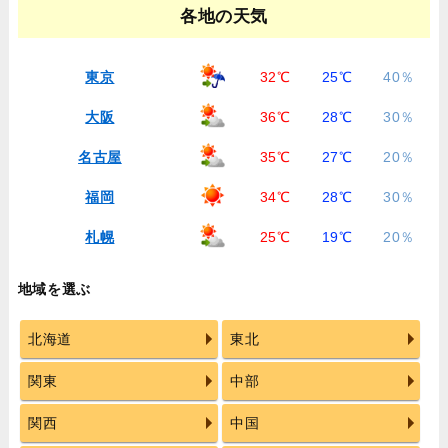
各地の天気
東京
32℃
25℃
40％
大阪
36℃
28℃
30％
名古屋
35℃
27℃
20％
福岡
34℃
28℃
30％
札幌
25℃
19℃
20％
地域を選ぶ
北海道
東北
関東
中部
関西
中国