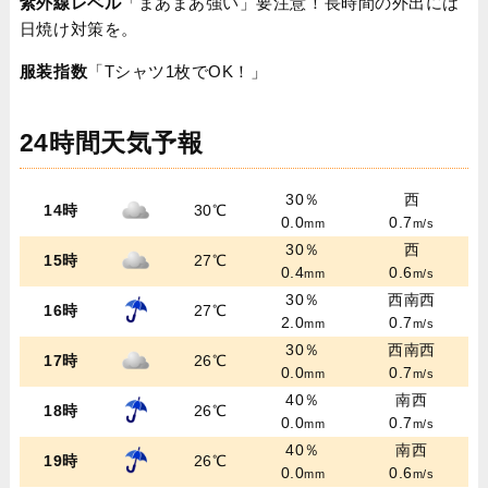
紫外線レベル
「まあまあ強い」要注意！長時間の外出には
日焼け対策を。
服装指数
「Tシャツ1枚でOK！」
24時間天気予報
30％
西
14時
30℃
0.0
0.7
mm
m/s
30％
西
15時
27℃
0.4
0.6
mm
m/s
30％
西南西
16時
27℃
2.0
0.7
mm
m/s
30％
西南西
17時
26℃
0.0
0.7
mm
m/s
40％
南西
18時
26℃
0.0
0.7
mm
m/s
40％
南西
19時
26℃
0.0
0.6
mm
m/s