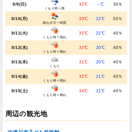
8/9(日)
32℃
--℃
30％
くもり時々雨
8/10(月)
33℃
22℃
50％
晴れ夕方一時雨
8/11(火)
32℃
22℃
40％
くもり時々晴れ
8/12(水)
32℃
20℃
40％
くもり時々晴れ
8/13(木)
31℃
20℃
40％
くもり
8/14(金)
32℃
21℃
40％
くもり時々晴れ
8/15(土)
34℃
21℃
40％
くもり時々晴れ
周辺の観光地