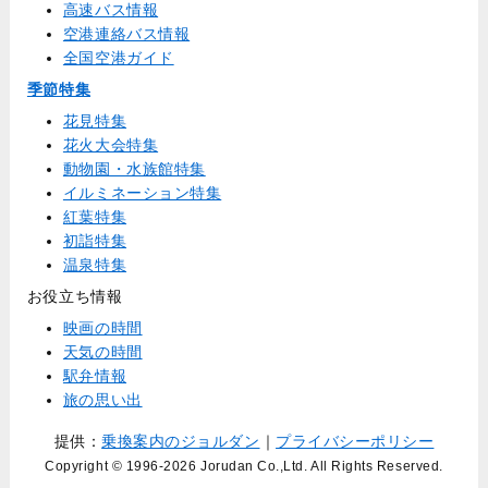
高速バス情報
空港連絡バス情報
全国空港ガイド
季節特集
花見特集
花火大会特集
動物園・水族館特集
イルミネーション特集
紅葉特集
初詣特集
温泉特集
お役立ち情報
映画の時間
天気の時間
駅弁情報
旅の思い出
提供：
乗換案内のジョルダン
｜
プライバシーポリシー
Copyright © 1996
-2026 Jorudan Co.,Ltd. All Rights Reserved.