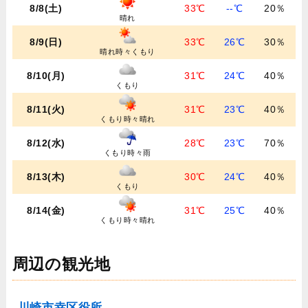
8/8(土)
33℃
--℃
20％
晴れ
8/9(日)
33℃
26℃
30％
晴れ時々くもり
8/10(月)
31℃
24℃
40％
くもり
8/11(火)
31℃
23℃
40％
くもり時々晴れ
8/12(水)
28℃
23℃
70％
くもり時々雨
8/13(木)
30℃
24℃
40％
くもり
8/14(金)
31℃
25℃
40％
くもり時々晴れ
周辺の観光地
川崎市幸区役所