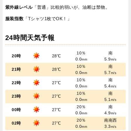
紫外線レベル
「普通」比較的弱いが、油断は禁物。
服装指数
「Tシャツ1枚でOK！」
24時間天気予報
10％
南
20時
28℃
0.0
5.9
mm
m/s
10％
南
21時
28℃
0.0
5.7
mm
m/s
10％
南
22時
27℃
0.0
5.4
mm
m/s
10％
南
23時
27℃
0.0
5.1
mm
m/s
20％
南
00時
27℃
0.0
4.9
mm
m/s
20％
南南西
02時
27℃
0.0
3.3
mm
m/s