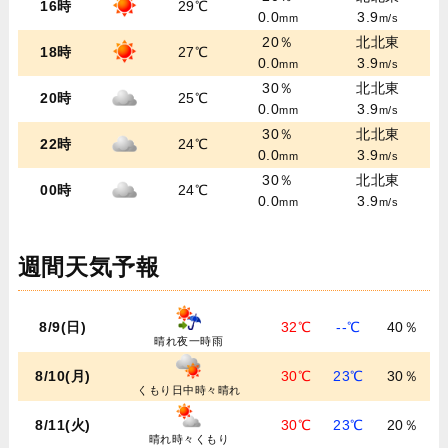
16時
29℃
0.0
3.9
mm
m/s
20％
北北東
18時
27℃
0.0
3.9
mm
m/s
30％
北北東
20時
25℃
0.0
3.9
mm
m/s
30％
北北東
22時
24℃
0.0
3.9
mm
m/s
30％
北北東
00時
24℃
0.0
3.9
mm
m/s
週間天気予報
8/9(日)
32℃
--℃
40％
晴れ夜一時雨
8/10(月)
30℃
23℃
30％
くもり日中時々晴れ
8/11(火)
30℃
23℃
20％
晴れ時々くもり