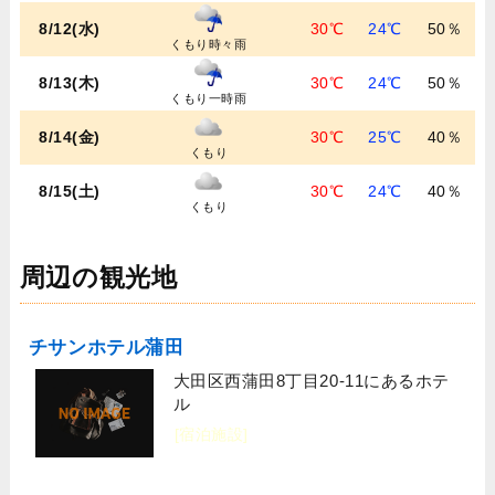
8/12(水)
30℃
24℃
50％
くもり時々雨
8/13(木)
30℃
24℃
50％
くもり一時雨
8/14(金)
30℃
25℃
40％
くもり
8/15(土)
30℃
24℃
40％
くもり
周辺の観光地
チサンホテル蒲田
大田区西蒲田8丁目20-11にあるホテ
ル
[宿泊施設]