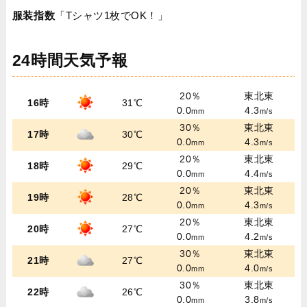
服装指数
「Tシャツ1枚でOK！」
24時間天気予報
20％
東北東
16時
31℃
0.0
4.3
mm
m/s
30％
東北東
17時
30℃
0.0
4.3
mm
m/s
20％
東北東
18時
29℃
0.0
4.4
mm
m/s
20％
東北東
19時
28℃
0.0
4.3
mm
m/s
20％
東北東
20時
27℃
0.0
4.2
mm
m/s
30％
東北東
21時
27℃
0.0
4.0
mm
m/s
30％
東北東
22時
26℃
0.0
3.8
mm
m/s