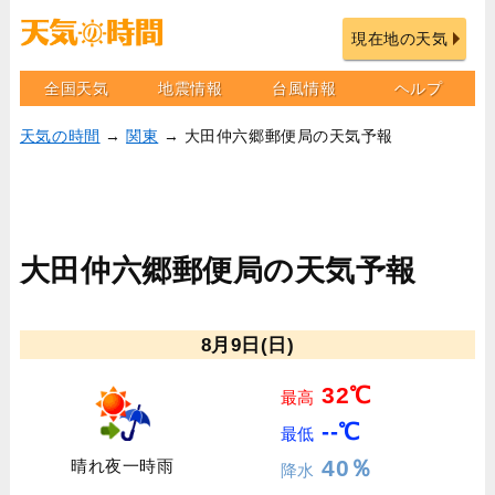
現在地の天気
全国天気
地震情報
台風情報
ヘルプ
天気の時間
→
関東
→ 大田仲六郷郵便局の天気予報
大田仲六郷郵便局の天気予報
8月9日(日)
32℃
最高
--℃
最低
40％
晴れ夜一時雨
降水