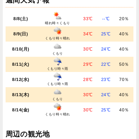
週間天気予報
8/8(土)
33℃
--℃
20％
晴れ時々くもり
8/9(日)
34℃
25℃
40％
くもり時々晴れ
8/10(月)
30℃
24℃
40％
くもり
8/11(火)
29℃
22℃
50％
くもり時々雨
8/12(水)
28℃
23℃
70％
くもり時々雨
8/13(木)
30℃
24℃
40％
くもり
8/14(金)
30℃
25℃
40％
くもり時々晴れ
周辺の観光地