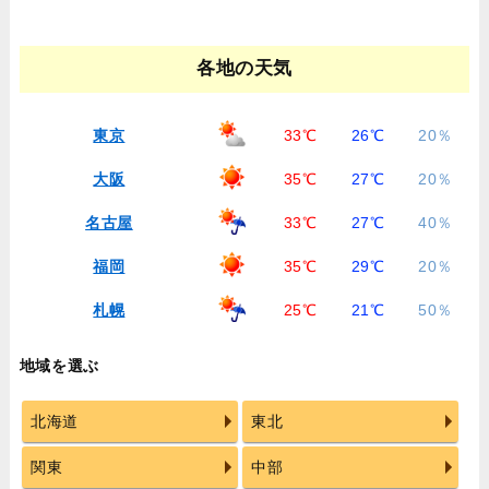
各地の天気
東京
33℃
26℃
20％
大阪
35℃
27℃
20％
名古屋
33℃
27℃
40％
福岡
35℃
29℃
20％
札幌
25℃
21℃
50％
地域を選ぶ
北海道
東北
関東
中部