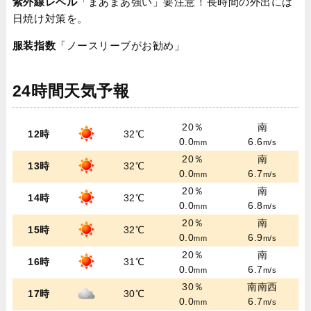
紫外線レベル
「まあまあ強い」要注意！長時間の外出には
日焼け対策を。
服装指数
「ノースリーブがお勧め」
24時間天気予報
20％
南
12時
32℃
0.0
6.6
mm
m/s
20％
南
13時
32℃
0.0
6.7
mm
m/s
20％
南
14時
32℃
0.0
6.8
mm
m/s
20％
南
15時
32℃
0.0
6.9
mm
m/s
20％
南
16時
31℃
0.0
6.7
mm
m/s
30％
南南西
17時
30℃
0.0
6.7
mm
m/s