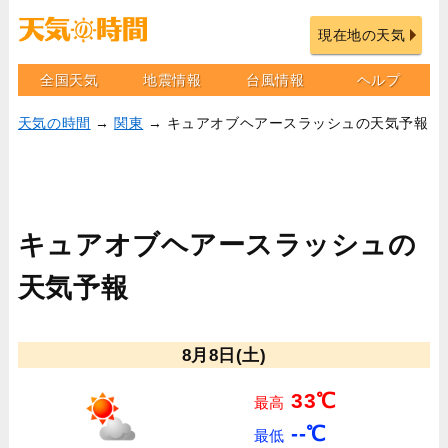
現在地の天気
全国天気
地震情報
台風情報
ヘルプ
天気の時間
→
関東
→ キュアオブヘアースラッシュの天気予報
キュアオブヘアースラッシュの
天気予報
8月8日(土)
33℃
最高
--℃
最低