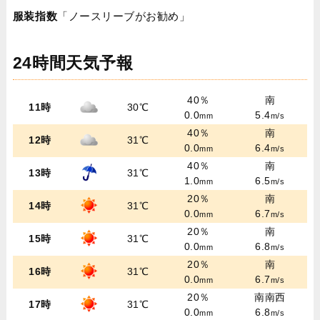
服装指数
「ノースリーブがお勧め」
24時間天気予報
40％
南
11時
30℃
0.0
5.4
mm
m/s
40％
南
12時
31℃
0.0
6.4
mm
m/s
40％
南
13時
31℃
1.0
6.5
mm
m/s
20％
南
14時
31℃
0.0
6.7
mm
m/s
20％
南
15時
31℃
0.0
6.8
mm
m/s
20％
南
16時
31℃
0.0
6.7
mm
m/s
20％
南南西
17時
31℃
0.0
6.8
mm
m/s