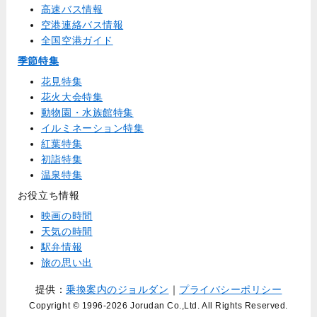
高速バス情報
空港連絡バス情報
全国空港ガイド
季節特集
花見特集
花火大会特集
動物園・水族館特集
イルミネーション特集
紅葉特集
初詣特集
温泉特集
お役立ち情報
映画の時間
天気の時間
駅弁情報
旅の思い出
提供：
乗換案内のジョルダン
｜
プライバシーポリシー
Copyright © 1996
-2026 Jorudan Co.,Ltd. All Rights Reserved.