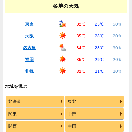
各地の天気
東京
32℃
25℃
50％
大阪
35℃
28℃
20％
名古屋
34℃
28℃
30％
福岡
35℃
29℃
20％
札幌
32℃
21℃
20％
地域を選ぶ
北海道
東北
関東
中部
関西
中国