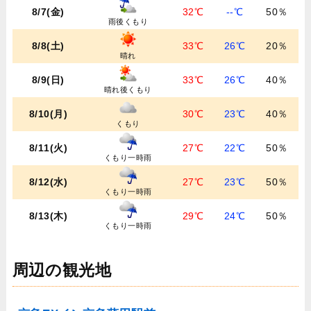
8/7(金)
32℃
--℃
50％
雨後くもり
8/8(土)
33℃
26℃
20％
晴れ
8/9(日)
33℃
26℃
40％
晴れ後くもり
8/10(月)
30℃
23℃
40％
くもり
8/11(火)
27℃
22℃
50％
くもり一時雨
8/12(水)
27℃
23℃
50％
くもり一時雨
8/13(木)
29℃
24℃
50％
くもり一時雨
周辺の観光地