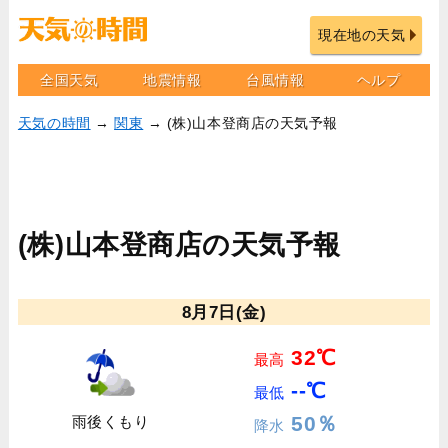
現在地の天気
全国天気
地震情報
台風情報
ヘルプ
天気の時間
→
関東
→ (株)山本登商店の天気予報
(株)山本登商店の天気予報
8月7日(金)
32℃
最高
--℃
最低
50％
雨後くもり
降水