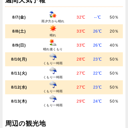
週間天気予報
8/7(金)
32℃
--℃
50％
雨夕方から晴れ
8/8(土)
33℃
26℃
20％
晴れ
8/9(日)
33℃
26℃
40％
晴れ後くもり
8/10(月)
28℃
23℃
50％
くもり一時雨
8/11(火)
27℃
22℃
50％
くもり一時雨
8/12(水)
27℃
23℃
50％
くもり一時雨
8/13(木)
29℃
24℃
50％
くもり一時雨
周辺の観光地