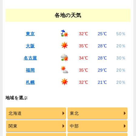
各地の天気
東京
32℃
25℃
50％
大阪
35℃
28℃
20％
名古屋
34℃
28℃
30％
福岡
35℃
29℃
20％
札幌
32℃
21℃
20％
地域を選ぶ
北海道
東北
関東
中部