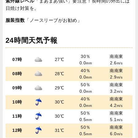
紫外線レベル
「まあまあ強い」要注意！長時間の外出には
日焼け対策を。
服装指数
「ノースリーブがお勧め」
24時間天気予報
30％
南南東
07時
27℃
0.0
2.6
mm
m/s
40％
南南東
08時
28℃
0.0
2.9
mm
m/s
50％
南南東
09時
29℃
0.0
3.2
mm
m/s
40％
南南東
10時
30℃
0.0
4.2
mm
m/s
50％
南南東
11時
30℃
0.5
5.1
mm
m/s
50％
南南東
12時
31℃
0.5
6.0
mm
m/s