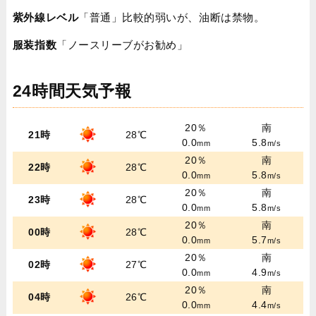
紫外線レベル
「普通」比較的弱いが、油断は禁物。
服装指数
「ノースリーブがお勧め」
24時間天気予報
20％
南
21時
28℃
0.0
5.8
mm
m/s
20％
南
22時
28℃
0.0
5.8
mm
m/s
20％
南
23時
28℃
0.0
5.8
mm
m/s
20％
南
00時
28℃
0.0
5.7
mm
m/s
20％
南
02時
27℃
0.0
4.9
mm
m/s
20％
南
04時
26℃
0.0
4.4
mm
m/s