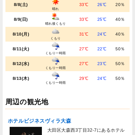
8/8(土)
33℃
26℃
20％
晴れ
8/9(日)
33℃
25℃
40％
晴れ後くもり
8/10(月)
31℃
24℃
40％
くもり
8/11(火)
27℃
22℃
50％
くもり一時雨
8/12(水)
27℃
23℃
50％
くもり一時雨
8/13(木)
29℃
24℃
50％
くもり一時雨
周辺の観光地
ホテルビジネスヴィラ大森
大田区大森西3丁目32-7にあるホテル