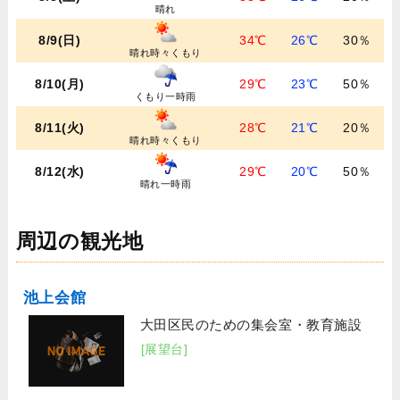
晴れ
8/9(日)
34℃
26℃
30％
晴れ時々くもり
8/10(月)
29℃
23℃
50％
くもり一時雨
8/11(火)
28℃
21℃
20％
晴れ時々くもり
8/12(水)
29℃
20℃
50％
晴れ一時雨
周辺の観光地
池上会館
大田区民のための集会室・教育施設
[展望台]