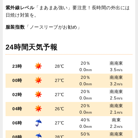
紫外線レベル
「まあまあ強い」要注意！長時間の外出には
日焼け対策を。
服装指数
「ノースリーブがお勧め」
24時間天気予報
20％
南南東
23時
28℃
0.0
3.5
mm
m/s
20％
南南東
00時
27℃
0.0
3.2
mm
m/s
20％
南南東
02時
27℃
0.0
2.5
mm
m/s
20％
南南東
04時
26℃
0.0
2.1
mm
m/s
40％
南東
06時
27℃
0.0
2.2
mm
m/s
50％
南南東
08時
28℃