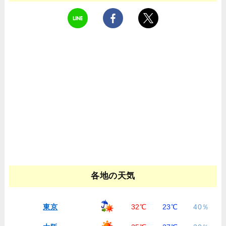
各地の天気
東京
32℃
23℃
40％