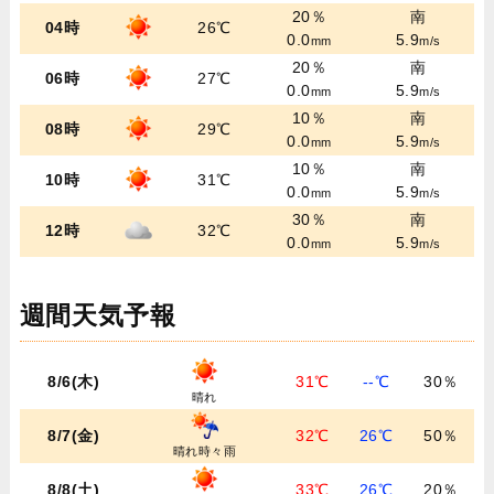
20％
南
04時
26℃
0.0
5.9
mm
m/s
20％
南
06時
27℃
0.0
5.9
mm
m/s
10％
南
08時
29℃
0.0
5.9
mm
m/s
10％
南
10時
31℃
0.0
5.9
mm
m/s
30％
南
12時
32℃
0.0
5.9
mm
m/s
週間天気予報
8/6(木)
31℃
--℃
30％
晴れ
8/7(金)
32℃
26℃
50％
晴れ時々雨
8/8(土)
33℃
26℃
20％