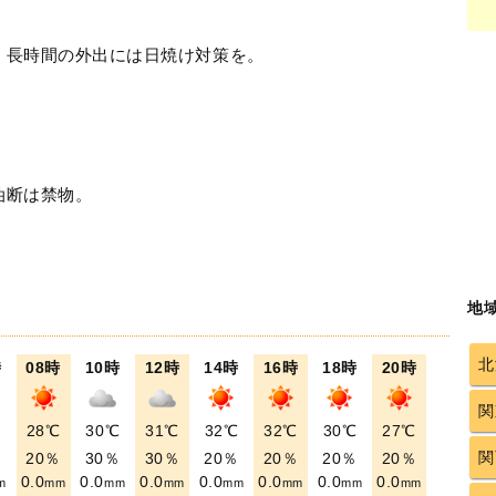
！長時間の外出には日焼け対策を。
油断は禁物。
地
北
時
08時
10時
12時
14時
16時
18時
20時
関
℃
28℃
30℃
31℃
32℃
32℃
30℃
27℃
関
％
20％
30％
30％
20％
20％
20％
20％
0.0
0.0
0.0
0.0
0.0
0.0
0.0
m
mm
mm
mm
mm
mm
mm
mm