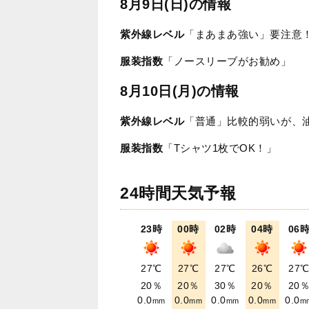
8月9日(日)の情報
紫外線レベル
「まあまあ強い」要注意
服装指数
「ノースリーブがお勧め」
8月10日(月)の情報
紫外線レベル
「普通」比較的弱いが、
服装指数
「Tシャツ1枚でOK！」
24時間天気予報
23時
00時
02時
04時
06
27℃
27℃
27℃
26℃
27
20％
20％
30％
20％
20
0.0
0.0
0.0
0.0
0.0
mm
mm
mm
mm
m