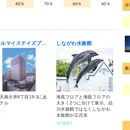
40％
70％
40％
40％
台
ホテルマイステイズプレミア大森
しながわ水族館
紫
区南大井6丁目19-3にあ
海底フロアと海面フロアの
テル
大きく2つに分けて展示。品
川水族館ではなくしながわ
泊施設]
水族館が正式名
[水族館]