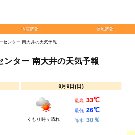
地震情報
台風情報
バーセンター 南大井の天気予報
センター 南大井の天気予報
8月9日(日)
33℃
最高
26℃
最低
30％
くもり時々晴れ
降水