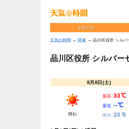
全国天気
天気の時間
→
関東
→ 品川区役所 シル
品川区役所 シルバー
8月8日(土)
33℃
最高
--℃
最低
20％
晴れ
降水