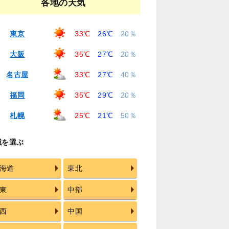
各地の天気
東京
33℃
26℃
20％
大阪
35℃
27℃
20％
名古屋
33℃
27℃
40％
福岡
35℃
29℃
20％
札幌
25℃
21℃
50％
域を選ぶ
海道
東北
東
中部
西
中国