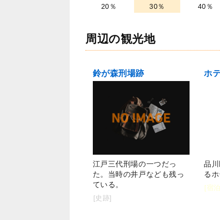
20％
30％
40％
周辺の観光地
鈴が森刑場跡
江戸三代刑場の一つだっ
品川
た。当時の井戸なども残っ
るホ
ている。
[宿
[史跡]