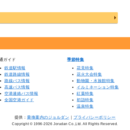
通ガイド
季節特集
鉄道駅情報
花見特集
鉄道路線情報
花火大会特集
路線バス情報
動物園・水族館特集
高速バス情報
イルミネーション特集
空港連絡バス情報
紅葉特集
全国空港ガイド
初詣特集
温泉特集
提供：
乗換案内のジョルダン
｜
プライバシーポリシー
Copyright © 1996
-2026 Jorudan Co.,Ltd. All Rights Reserved.