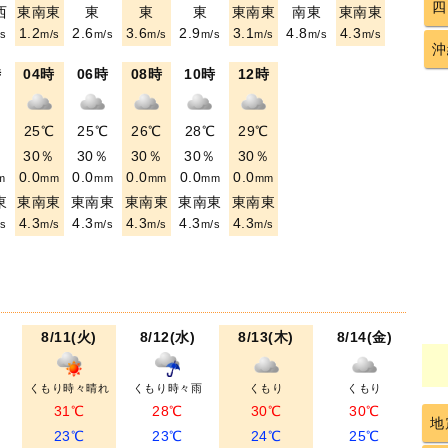
四
西
東南東
東
東
東
東南東
南東
東南東
1.2
2.6
3.6
2.9
3.1
4.8
4.3
s
m/s
m/s
m/s
m/s
m/s
m/s
m/s
沖
時
04時
06時
08時
10時
12時
℃
25℃
25℃
26℃
28℃
29℃
％
30％
30％
30％
30％
30％
0.0
0.0
0.0
0.0
0.0
m
mm
mm
mm
mm
mm
東
東南東
東南東
東南東
東南東
東南東
4.3
4.3
4.3
4.3
4.3
s
m/s
m/s
m/s
m/s
m/s
8/11(火)
8/12(水)
8/13(木)
8/14(金)
くもり時々晴れ
くもり時々雨
くもり
くもり
31℃
28℃
30℃
30℃
地
23℃
23℃
24℃
25℃