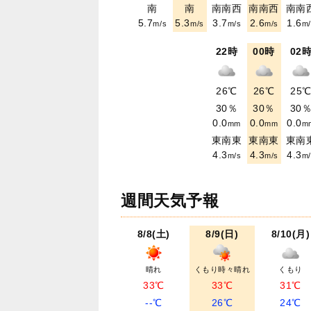
南
南
南南西
南南西
南南
5.7
5.3
3.7
2.6
1.6
m/s
m/s
m/s
m/s
m/
22時
00時
02
26℃
26℃
25
30％
30％
30
0.0
0.0
0.0
mm
mm
m
東南東
東南東
東南
4.3
4.3
4.3
m/s
m/s
m/
週間天気予報
8/8(土)
8/9(日)
8/10(月)
晴れ
くもり時々晴れ
くもり
33℃
33℃
31℃
--℃
26℃
24℃