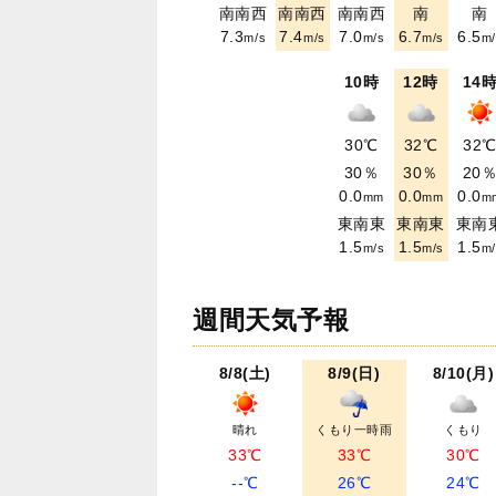
南南西
南南西
南南西
南
南
7.3
7.4
7.0
6.7
6.5
m/s
m/s
m/s
m/s
m/
10時
12時
14
30℃
32℃
32
30％
30％
20
0.0
0.0
0.0
mm
mm
m
東南東
東南東
東南
1.5
1.5
1.5
m/s
m/s
m/
週間天気予報
8/8(土)
8/9(日)
8/10(月)
晴れ
くもり一時雨
くもり
33℃
33℃
30℃
--℃
26℃
24℃