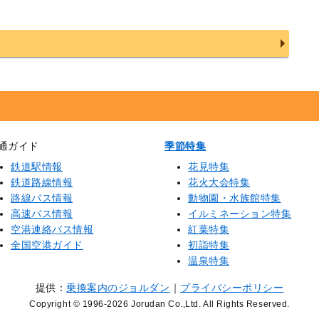
通ガイド
季節特集
鉄道駅情報
花見特集
鉄道路線情報
花火大会特集
路線バス情報
動物園・水族館特集
高速バス情報
イルミネーション特集
空港連絡バス情報
紅葉特集
全国空港ガイド
初詣特集
温泉特集
提供：
乗換案内のジョルダン
｜
プライバシーポリシー
Copyright © 1996
-2026 Jorudan Co.,Ltd. All Rights Reserved.