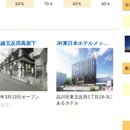
50％
70％
40％
40％
台
上線五反田高架下
JR東日本ホテルメッツ五反田
紫
18年3月13日オープン
品川区東五反田1丁目26-3に
あるホテル
合施設]
[宿泊施設]