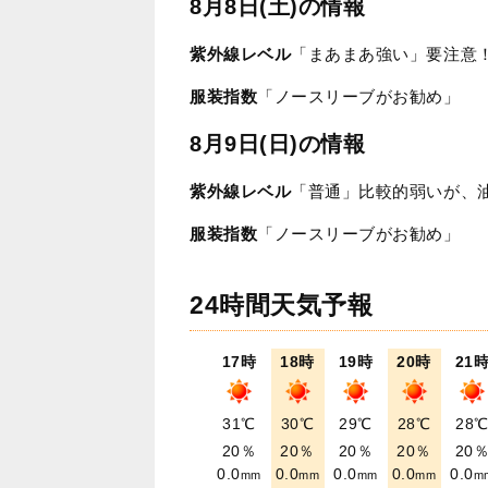
8月8日(土)の情報
紫外線レベル
「まあまあ強い」要注意
服装指数
「ノースリーブがお勧め」
8月9日(日)の情報
紫外線レベル
「普通」比較的弱いが、
服装指数
「ノースリーブがお勧め」
24時間天気予報
17時
18時
19時
20時
21
31℃
30℃
29℃
28℃
28
20％
20％
20％
20％
20
0.0
0.0
0.0
0.0
0.0
mm
mm
mm
mm
m