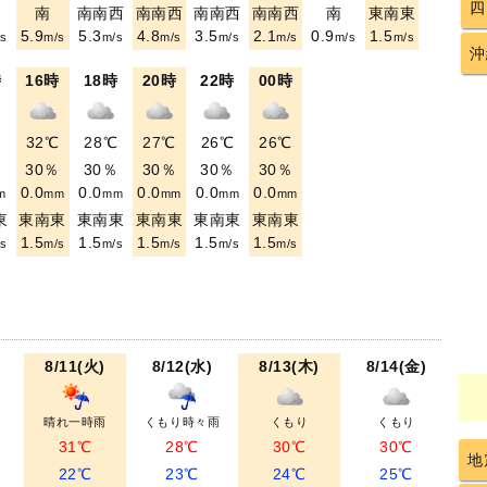
四
南
南南西
南南西
南南西
南南西
南
東南東
5.9
5.3
4.8
3.5
2.1
0.9
1.5
s
m/s
m/s
m/s
m/s
m/s
m/s
m/s
沖
時
16時
18時
20時
22時
00時
℃
32℃
28℃
27℃
26℃
26℃
％
30％
30％
30％
30％
30％
0.0
0.0
0.0
0.0
0.0
m
mm
mm
mm
mm
mm
東
東南東
東南東
東南東
東南東
東南東
1.5
1.5
1.5
1.5
1.5
s
m/s
m/s
m/s
m/s
m/s
8/11(火)
8/12(水)
8/13(木)
8/14(金)
晴れ一時雨
くもり時々雨
くもり
くもり
31℃
28℃
30℃
30℃
地
22℃
23℃
24℃
25℃