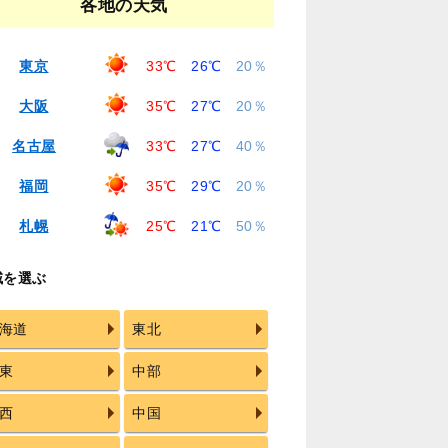
各地の天気
東京
33℃
26℃
20％
大阪
35℃
27℃
20％
名古屋
33℃
27℃
40％
福岡
35℃
29℃
20％
札幌
25℃
21℃
50％
域を選ぶ
海道
東北
東
中部
西
中国