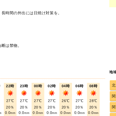
！長時間の外出には日焼け対策を。
油断は禁物。
地
北
時
22時
23時
00時
02時
04時
06時
08時
関
℃
27℃
27℃
27℃
27℃
26℃
27℃
28℃
関
％
20％
20％
20％
20％
20％
20％
20％
0.0
0.0
0.0
0.0
0.0
0.0
0.0
m
mm
mm
mm
mm
mm
mm
mm