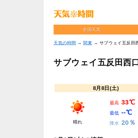
全国天気
天気の時間
→
関東
→ サブウェイ五反田
サブウェイ五反田西
8月8日(土)
33℃
最高
--℃
最低
20％
晴れ
降水