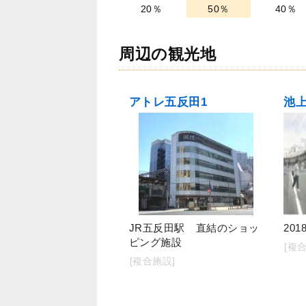
20％
50％
40％
周辺の観光地
アトレ五反田1
池
JR五反田駅 直結のショッ
20
ピング施設
[複
[複合施設]