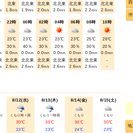
四
東
北東
北北東
北北東
北北東
北北東
北北東
北北東
1.8
1.9
2.0
2.0
1.8
2.2
2.6
s
m/s
m/s
m/s
m/s
m/s
m/s
m/s
沖
時
22時
00時
02時
04時
06時
08時
10時
℃
23℃
23℃
23℃
23℃
23℃
25℃
28℃
％
30％
40％
30％
20％
30％
30％
20％
0.0
0.0
0.0
0.0
0.0
0.0
0.0
m
mm
mm
mm
mm
mm
mm
mm
東
北北東
北北東
北北東
北北東
北北東
北北東
-
2.6
2.6
2.6
2.6
2.6
2.6
-
s
m/s
m/s
m/s
m/s
m/s
m/s
8/12(水)
8/13(木)
8/14(金)
8/15(土)
り
くもり時々雨
くもり一時雨
くもり
くもり
30℃
30℃
30℃
30℃
地
23℃
23℃
24℃
23℃