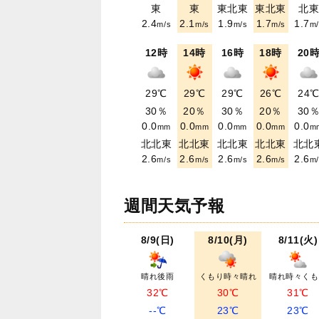
東
東
東北東
東北東
北
2.4
2.1
1.9
1.7
1.7
m/s
m/s
m/s
m/s
m/
12時
14時
16時
18時
20
29℃
29℃
29℃
26℃
24
30％
20％
30％
20％
30
0.0
0.0
0.0
0.0
0.0
mm
mm
mm
mm
m
北北東
北北東
北北東
北北東
北北
2.6
2.6
2.6
2.6
2.6
m/s
m/s
m/s
m/s
m/
週間天気予報
8/9(日)
8/10(月)
8/11(火)
晴れ後雨
くもり時々晴れ
晴れ時々くも
32℃
30℃
31℃
--℃
23℃
23℃