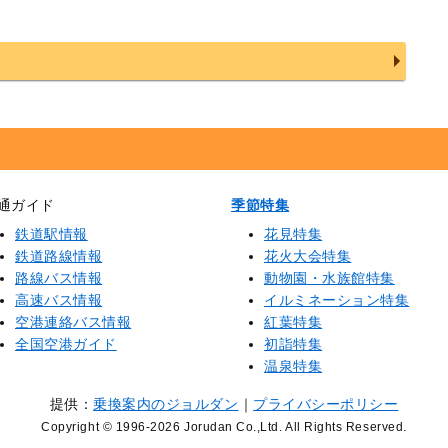
通ガイド
季節特集
鉄道駅情報
花見特集
鉄道路線情報
花火大会特集
路線バス情報
動物園・水族館特集
高速バス情報
イルミネーション特集
空港連絡バス情報
紅葉特集
全国空港ガイド
初詣特集
温泉特集
提供：
乗換案内のジョルダン
｜
プライバシーポリシー
Copyright © 1996
-2026 Jorudan Co.,Ltd. All Rights Reserved.