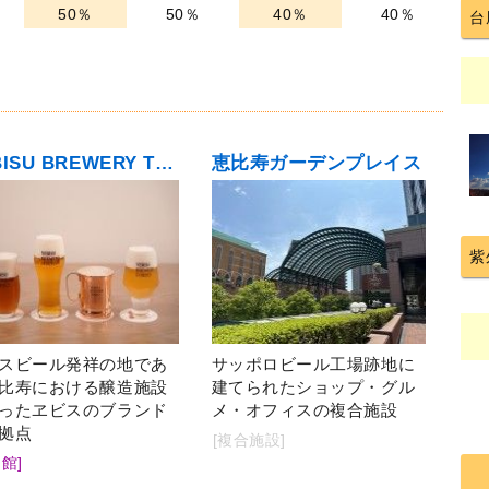
50％
50％
40％
40％
台
YEBISU BREWERY TOKYO（ヱビス ブルワリー トウキョウ）
恵比寿ガーデンプレイス
紫
スビール発祥の地であ
サッポロビール工場跡地に
比寿における醸造施設
建てられたショップ・グル
ったヱビスのブランド
メ・オフィスの複合施設
拠点
[複合施設]
館]