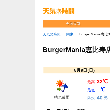
全国天気
天気の時間
→
関東
→ BurgerMania
BurgerMania恵
8月9日(日)
32℃
最高
--℃
最低
40％
晴れ後雨
降水