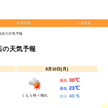
地震情報
台風情報
恵比寿店の天気予報
比寿店の天気予報
8月10日(月)
30℃
最高
23℃
最低
40％
くもり時々晴れ
降水