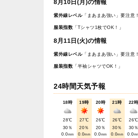
8月10日(月)の情報
紫外線レベル
「まあまあ強い」要注意
服装指数
「Tシャツ1枚でOK！」
8月11日(火)の情報
紫外線レベル
「まあまあ強い」要注意
服装指数
「半袖シャツでOK！」
24時間天気予報
18時
19時
20時
21時
22
28℃
27℃
26℃
26℃
26
30％
20％
20％
30％
30
0.0
0.0
0.0
0.0
0.0
mm
mm
mm
mm
m