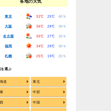
各地の天気
東京
32℃
25℃
40％
大阪
36℃
28℃
30％
名古屋
35℃
27℃
20％
福岡
34℃
28℃
30％
札幌
25℃
19℃
20％
域を選ぶ
海道
東北
東
中部
西
中国