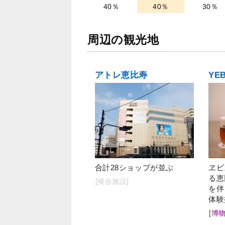
40％
40％
30％
周辺の観光地
アトレ恵比寿
合計28ショップが並ぶ
ヱビ
る恵
[複合施設]
を伴
体験
[博物