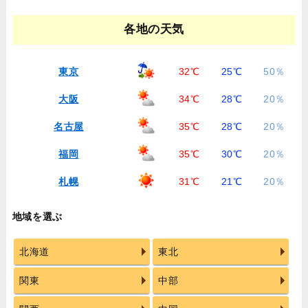
各地の天気
東京
32℃
25℃
50％
大阪
34℃
28℃
20％
名古屋
35℃
28℃
20％
福岡
35℃
30℃
20％
札幌
31℃
21℃
20％
地域を選ぶ
北海道
東北
関東
中部