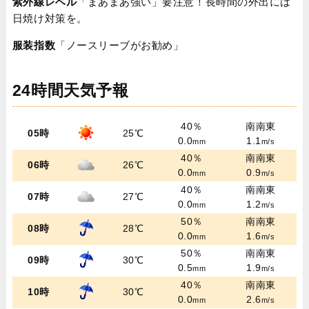
紫外線レベル
「まあまあ強い」要注意！長時間の外出には
日焼け対策を。
服装指数
「ノースリーブがお勧め」
24時間天気予報
40％
南南東
05時
25℃
0.0
1.1
mm
m/s
40％
南南東
06時
26℃
0.0
0.9
mm
m/s
40％
南南東
07時
27℃
0.0
1.2
mm
m/s
50％
南南東
08時
28℃
0.0
1.6
mm
m/s
50％
南南東
09時
30℃
0.5
1.9
mm
m/s
40％
南南東
10時
30℃
0.0
2.6
mm
m/s