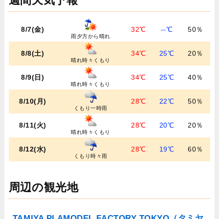
週間天気予報
8/7(金)
32℃
--℃
50％
雨夕方から晴れ
8/8(土)
34℃
25℃
20％
晴れ時々くもり
8/9(日)
34℃
25℃
40％
晴れ時々くもり
8/10(月)
28℃
22℃
50％
くもり一時雨
8/11(火)
28℃
20℃
20％
晴れ時々くもり
8/12(水)
28℃
19℃
60％
くもり時々雨
周辺の観光地
TAMIYA PLAMODEL FACTORY TOKYO（タミヤ