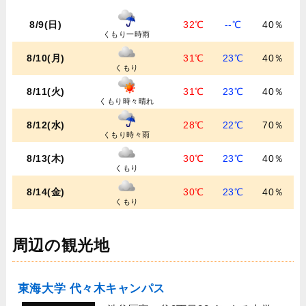
8/9(日)
32℃
--℃
40％
くもり一時雨
8/10(月)
31℃
23℃
40％
くもり
8/11(火)
31℃
23℃
40％
くもり時々晴れ
8/12(水)
28℃
22℃
70％
くもり時々雨
8/13(木)
30℃
23℃
40％
くもり
8/14(金)
30℃
23℃
40％
くもり
周辺の観光地
東海大学 代々木キャンパス