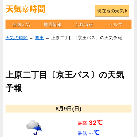
現在地の天気
全国天気
地震情報
台風情報
ヘルプ
天気の時間
→
関東
→ 上原二丁目〔京王バス〕の天気予報
上原二丁目〔京王バス〕の天気
予報
8月9日(日)
32℃
最高
--℃
最低