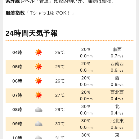
紫外線レベル
「普通」比較的弱いが、油断は禁物。
服装指数
「Tシャツ1枚でOK！」
24時間天気予報
20％
南西
04時
25℃
0.0
0.7
mm
m/s
20％
西南西
05時
25℃
0.0
0.6
mm
m/s
20％
西
06時
26℃
0.0
0.6
mm
m/s
20％
西北西
07時
27℃
0.0
0.4
mm
m/s
30％
北
08時
29℃
0.0
0.4
mm
m/s
30％
北北東
09時
30℃
0.0
0.6
mm
m/s
30％
東
10時
31℃