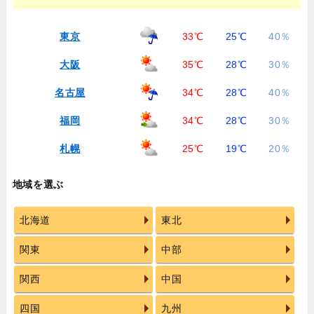
東京
33℃
25℃
40％
大阪
35℃
28℃
30％
名古屋
34℃
28℃
40％
福岡
34℃
28℃
30％
札幌
25℃
19℃
20％
地域を選ぶ
北海道
東北
関東
中部
関西
中国
四国
九州