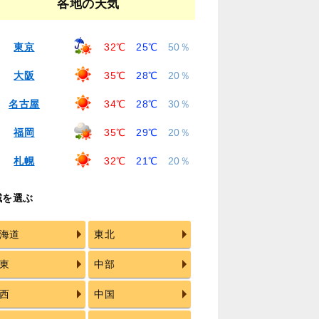
各地の天気
東京
32℃
25℃
50％
大阪
35℃
28℃
20％
名古屋
34℃
28℃
30％
福岡
35℃
29℃
20％
札幌
32℃
21℃
20％
域を選ぶ
海道
東北
東
中部
西
中国