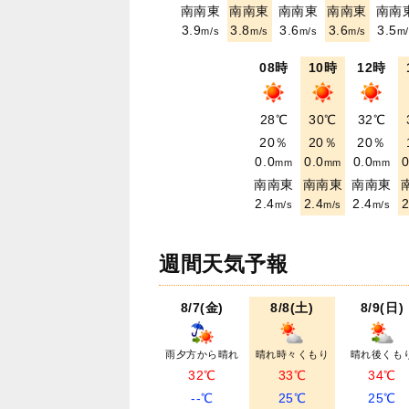
南南東
南南東
南南東
南南東
南南
3.9
3.8
3.6
3.6
3.5
m/s
m/s
m/s
m/s
m/
08時
10時
12時
28℃
30℃
32℃
20％
20％
20％
0.0
0.0
0.0
0
mm
mm
mm
南南東
南南東
南南東
2.4
2.4
2.4
2
m/s
m/s
m/s
週間天気予報
8/7(金)
8/8(土)
8/9(日)
雨夕方から晴れ
晴れ時々くもり
晴れ後くも
32℃
33℃
34℃
--℃
25℃
25℃