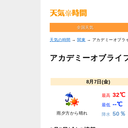
全国天気
天気の時間
→
関東
→ アカデミーオブラ
アカデミーオブライ
8月7日(金)
32℃
最高
--℃
最低
50％
雨夕方から晴れ
降水