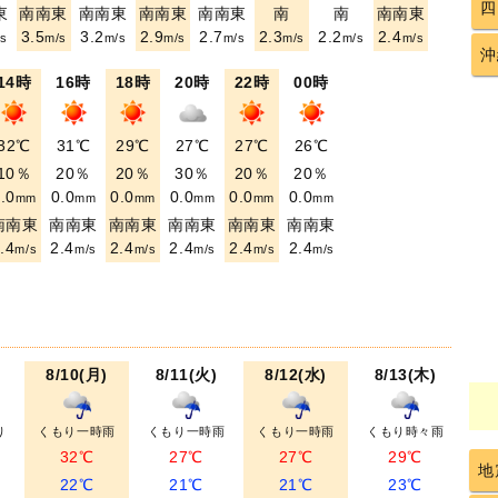
四
東
南南東
南南東
南南東
南南東
南
南
南南東
3.5
3.2
2.9
2.7
2.3
2.2
2.4
s
m/s
m/s
m/s
m/s
m/s
m/s
m/s
沖
14時
16時
18時
20時
22時
00時
32℃
31℃
29℃
27℃
27℃
26℃
10％
20％
20％
30％
20％
20％
.0
0.0
0.0
0.0
0.0
0.0
mm
mm
mm
mm
mm
mm
南南東
南南東
南南東
南南東
南南東
南南東
.4
2.4
2.4
2.4
2.4
2.4
m/s
m/s
m/s
m/s
m/s
m/s
8/10(月)
8/11(火)
8/12(水)
8/13(木)
り
くもり一時雨
くもり一時雨
くもり一時雨
くもり時々雨
32℃
27℃
27℃
29℃
地
22℃
21℃
21℃
23℃