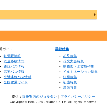
通ガイド
季節特集
鉄道駅情報
花見特集
鉄道路線情報
花火大会特集
路線バス情報
動物園・水族館特集
高速バス情報
イルミネーション特集
空港連絡バス情報
紅葉特集
全国空港ガイド
初詣特集
温泉特集
提供：
乗換案内のジョルダン
｜
プライバシーポリシー
Copyright © 1996
-2026 Jorudan Co.,Ltd. All Rights Reserved.