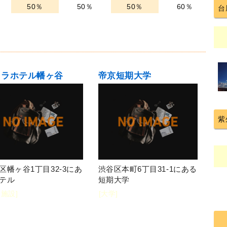
50％
50％
50％
60％
台
クラホテル幡ヶ谷
帝京短期大学
紫
区幡ヶ谷1丁目32-3にあ
渋谷区本町6丁目31-1にある
テル
短期大学
泊施設]
[大学]