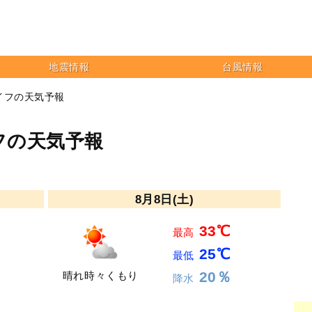
地震情報
台風情報
イフの天気予報
フの天気予報
8月8日(土)
33℃
最高
25℃
最低
20％
晴れ時々くもり
降水