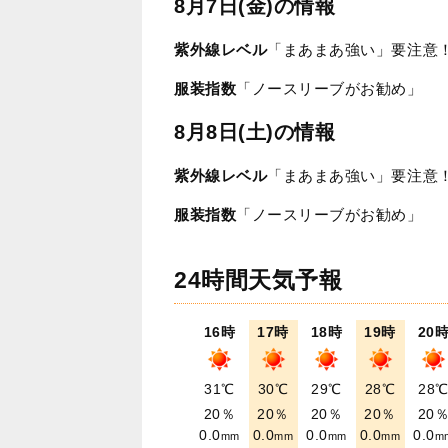
8月7日(金)の情報
紫外線レベル
「まあまあ強い」要注意
服装指数
「ノースリーブがお勧め」
8月8日(土)の情報
紫外線レベル
「まあまあ強い」要注意
服装指数
「ノースリーブがお勧め」
24時間天気予報
16時
17時
18時
19時
20
31℃
30℃
29℃
28℃
28
20％
20％
20％
20％
20
0.0
0.0
0.0
0.0
0.0
mm
mm
mm
mm
m